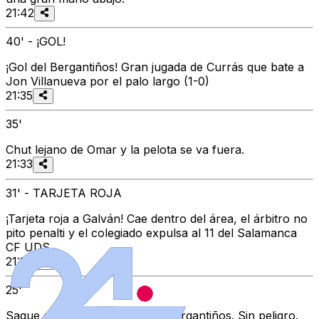
21:42
40' - ¡GOL!
¡Gol del Bergantiños! Gran jugada de Currás que bate a
Jon Villanueva por el palo largo (1-0)
21:35
35'
Chut lejano de Omar y la pelota se va fuera.
21:33
31' - TARJETA ROJA
¡Tarjeta roja a Galván! Cae dentro del área, el árbitro no
pito penalti y el colegiado expulsa al 11 del Salamanca
CF UDS.
21:26
25'
Saque de esquina a favor del Bergantiños. Sin peligro.