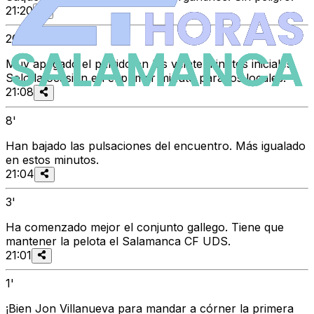
21:20
20'
Muy apagado el partido en los veinte minutos iniciales.
Solo la ocasión en el primer minuto para los locales.
21:08
8'
Han bajado las pulsaciones del encuentro. Más igualado
en estos minutos.
21:04
3'
Ha comenzado mejor el conjunto gallego. Tiene que
mantener la pelota el Salamanca CF UDS.
21:01
1'
¡Bien Jon Villanueva para mandar a córner la primera