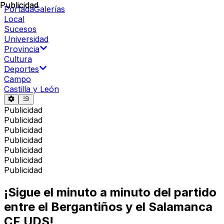
Publicidad
Publicidad
Portada
Galerías
Local
Sucesos
Universidad
Provincia
Cultura
Deportes
Campo
Castilla y León
Publicidad
Publicidad
Publicidad
Publicidad
Publicidad
Publicidad
Publicidad
¡Sigue el minuto a minuto del partido
entre el Bergantiños y el Salamanca
CF UDS!