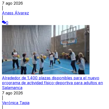
7 ago 2026
|
Anass Álvarez
|
0
Alrededor de 1.400 plazas disponibles para el nuevo
programa de actividad físico-deportiva para adultos en
Salamanca
7 ago 2026
|
Verónica Tapia
|