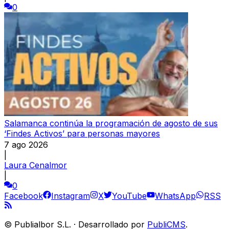
0
Salamanca continúa la programación de agosto de sus
‘Findes Activos’ para personas mayores
7 ago 2026
|
Laura Cenalmor
|
0
Facebook
Instagram
X
YouTube
WhatsApp
RSS
©
Publialbor S.L.
·
Desarrollado por
PubliCMS
.