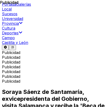
Publicidad
Publicidad
Portada
Galerías
Local
Sucesos
Universidad
Provincia
Cultura
Deportes
Campo
Castilla y León
Publicidad
Publicidad
Publicidad
Publicidad
Publicidad
Publicidad
Publicidad
Soraya Sáenz de Santamaría,
exvicepresidenta del Gobierno,
visita Salamanca y recibe la 'Beca de