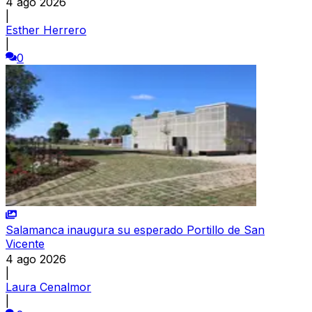
4 ago 2026
|
Esther Herrero
|
0
Salamanca inaugura su esperado Portillo de San
Vicente
4 ago 2026
|
Laura Cenalmor
|