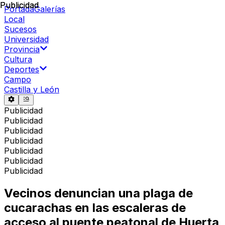
Publicidad
Publicidad
Portada
Galerías
Local
Sucesos
Universidad
Provincia
Cultura
Deportes
Campo
Castilla y León
Publicidad
Publicidad
Publicidad
Publicidad
Publicidad
Publicidad
Publicidad
Vecinos denuncian una plaga de
cucarachas en las escaleras de
acceso al puente peatonal de Huerta