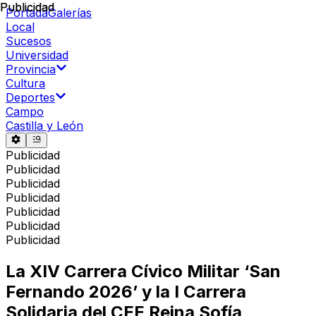
Publicidad
Publicidad
Portada
Galerías
Local
Sucesos
Universidad
Provincia
Cultura
Deportes
Campo
Castilla y León
Publicidad
Publicidad
Publicidad
Publicidad
Publicidad
Publicidad
Publicidad
La XIV Carrera Cívico Militar ‘San
Fernando 2026’ y la I Carrera
Solidaria del CEE Reina Sofía