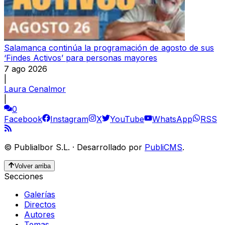
Salamanca continúa la programación de agosto de sus
‘Findes Activos’ para personas mayores
7 ago 2026
|
Laura Cenalmor
|
0
Facebook
Instagram
X
YouTube
WhatsApp
RSS
©
Publialbor S.L.
·
Desarrollado por
PubliCMS
.
Volver arriba
Secciones
Galerías
Directos
Autores
Temas