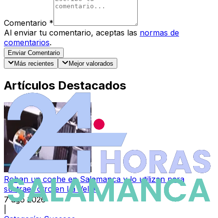
Comentario
*
Al enviar tu comentario, aceptas las
normas de
comentarios
.
Enviar Comentario
Más recientes
Mejor valorados
Artículos Destacados
Roban un coche en Salamanca y lo utilizan para
sustraer otro en La Vellés
7 ago 2026
|