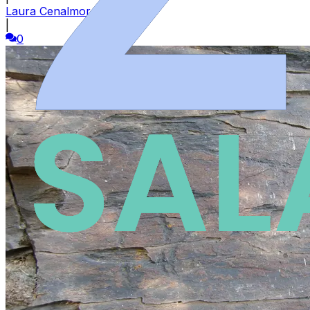
Laura Cenalmor
|
0