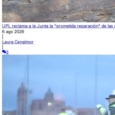
UPL reclama a la Junta la "prometida reparación" de las 
6 ago 2026
|
Laura Cenalmor
|
3