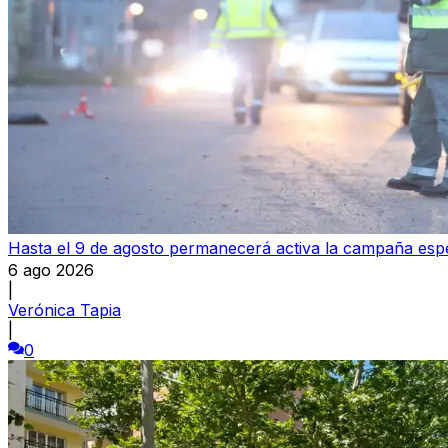
Hasta el 9 de agosto permanecerá activa la campaña espec
6 ago 2026
|
Verónica Tapia
|
0