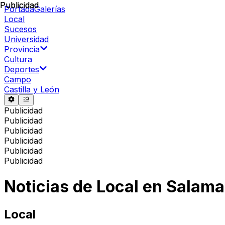
Publicidad
Publicidad
Portada
Galerías
Local
Sucesos
Universidad
Provincia
Cultura
Deportes
Campo
Castilla y León
Publicidad
Publicidad
Publicidad
Publicidad
Publicidad
Publicidad
Noticias de
Local
en
Salama
Local