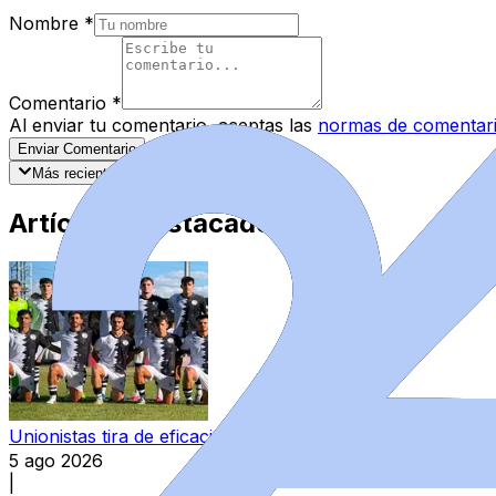
Nombre
*
Comentario
*
Al enviar tu comentario, aceptas las
normas de comentar
Enviar Comentario
Más recientes
Mejor valorados
Artículos Destacados
Unionistas tira de eficacia en el amistoso ante la Ponferra
5 ago 2026
|