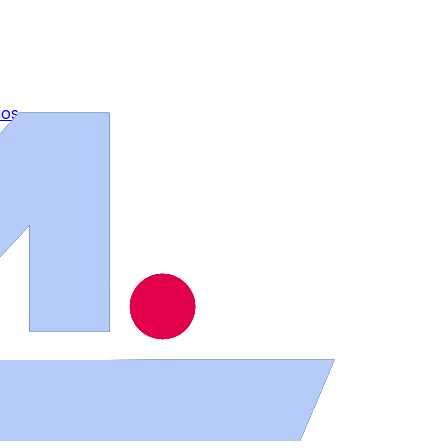
ios
.
dina