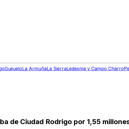
go
Guijuelo
La Armuña
La Sierra
Ledesma y Campo Charro
Pe
lba de Ciudad Rodrigo por 1,55 millone