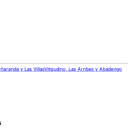
ñaranda y Las Villas
Vitigudino, Las Arribes y Abadengo
s