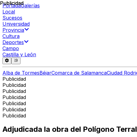
Publicidad
Publicidad
Portada
Galerías
Local
Sucesos
Universidad
Provincia
Cultura
Deportes
Campo
Castilla y León
Alba de Tormes
Béjar
Comarca de Salamanca
Ciudad Rodri
Publicidad
Publicidad
Publicidad
Publicidad
Publicidad
Publicidad
Publicidad
Adjudicada la obra del Polígono Terra