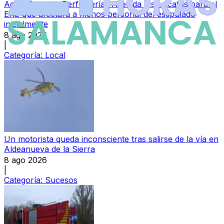
Acuerdo entre Perfumerías Avenida y sindicatos para el
ERE que afectará a menos personal del estipulado
inicialmente
8 ago 2026
|
Categoría:
Local
Un motorista queda inconsciente tras salirse de la vía en
Aldeanueva de la Sierra
8 ago 2026
|
Categoría:
Sucesos