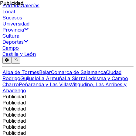
Publicidad
Publicidad
Portada
Galerías
Local
Sucesos
Universidad
Provincia
Cultura
Deportes
Campo
Castilla y León
Alba de Tormes
Béjar
Comarca de Salamanca
Ciudad
Rodrigo
Guijuelo
La Armuña
La Sierra
Ledesma y Campo
Charro
Peñaranda y Las Villas
Vitigudino, Las Arribes y
Abadengo
Publicidad
Publicidad
Publicidad
Publicidad
Publicidad
Publicidad
Publicidad