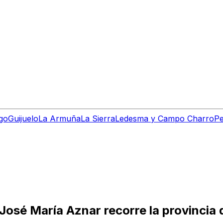
go
Guijuelo
La Armuña
La Sierra
Ledesma y Campo Charro
Pe
José María Aznar recorre la provincia