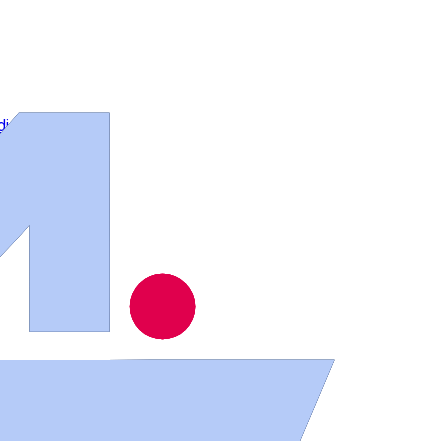
dina
io Helmántico