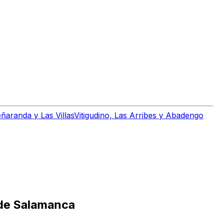
ñaranda y Las Villas
Vitigudino, Las Arribes y Abadengo
 de Salamanca