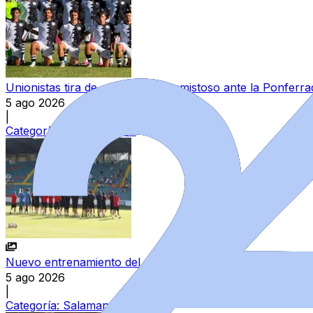
Unionistas tira de eficacia en el amistoso ante la Ponferra
5 ago 2026
|
Categoría:
Unionistas CF
Nuevo entrenamiento del Salamanca CF UDS en el estad
5 ago 2026
|
Categoría:
Salamanca CF UDS