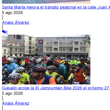
Santa Marta mejora el tránsito peatonal en la calle Juan X
5 ago 2026
|
Anass Álvarez
|
1
Guijuelo acoge la XI Jamountain Bike 2026 el próximo 27
5 ago 2026
|
Anass Álvarez
|