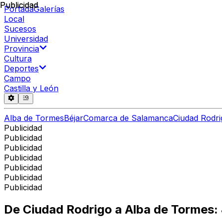
Publicidad
Publicidad
Portada
Galerías
Local
Sucesos
Universidad
Provincia
Cultura
Deportes
Campo
Castilla y León
Alba de Tormes
Béjar
Comarca de Salamanca
Ciudad Rodri
Publicidad
Publicidad
Publicidad
Publicidad
Publicidad
Publicidad
Publicidad
De Ciudad Rodrigo a Alba de Tormes: 