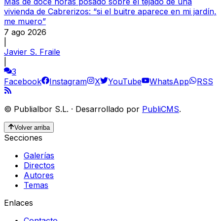
Más de doce horas posado sobre el tejado de una
vivienda de Cabrerizos: “si el buitre aparece en mi jardín,
me muero”
7 ago 2026
|
Javier S. Fraile
|
3
Facebook
Instagram
X
YouTube
WhatsApp
RSS
©
Publialbor S.L.
·
Desarrollado por
PubliCMS
.
Volver arriba
Secciones
Galerías
Directos
Autores
Temas
Enlaces
Contacto