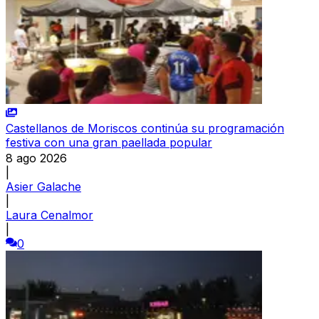
Castellanos de Moriscos continúa su programación
festiva con una gran paellada popular
8 ago 2026
|
Asier Galache
|
Laura Cenalmor
|
0