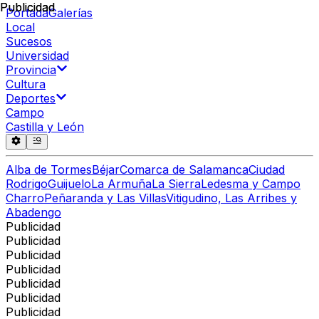
Publicidad
Publicidad
Portada
Galerías
Local
Sucesos
Universidad
Provincia
Cultura
Deportes
Campo
Castilla y León
Alba de Tormes
Béjar
Comarca de Salamanca
Ciudad
Rodrigo
Guijuelo
La Armuña
La Sierra
Ledesma y Campo
Charro
Peñaranda y Las Villas
Vitigudino, Las Arribes y
Abadengo
Publicidad
Publicidad
Publicidad
Publicidad
Publicidad
Publicidad
Publicidad