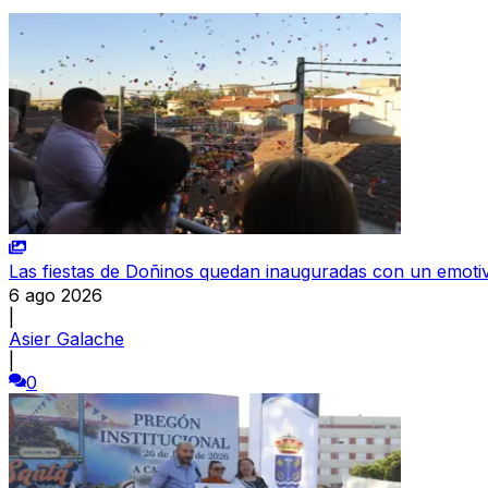
Las fiestas de Doñinos quedan inauguradas con un emoti
6 ago 2026
|
Asier Galache
|
0