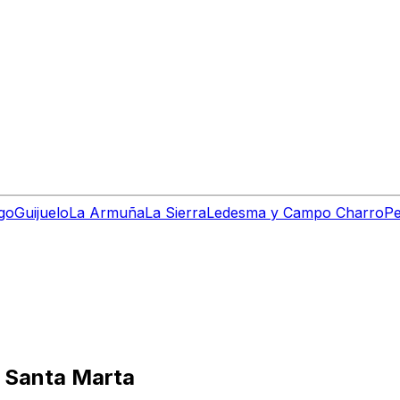
go
Guijuelo
La Armuña
La Sierra
Ledesma y Campo Charro
Pe
n Santa Marta