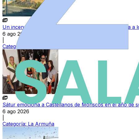
Un incendio junto a las piscinas de Villamayor moviliza a
6 ago 2026
|
Categoría:
Sucesos
Sátur emociona a Castellanos de Moriscos en el año de su
6 ago 2026
|
Categoría:
La Armuña