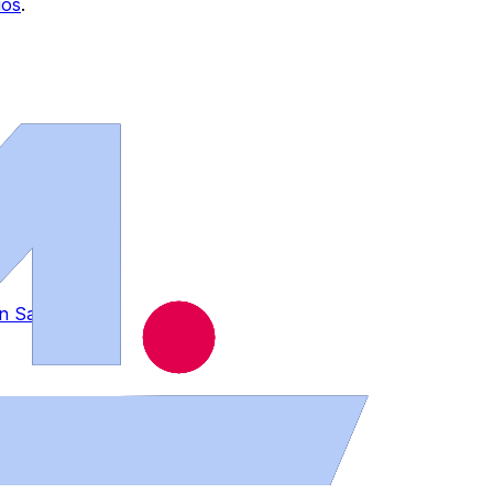
ios
.
 en Salamanca