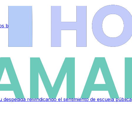
 los bomberos
 despedida reivindicando el sentimiento de escuela pública