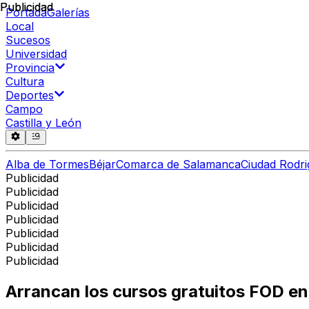
Publicidad
Publicidad
Portada
Galerías
Local
Sucesos
Universidad
Provincia
Cultura
Deportes
Campo
Castilla y León
Alba de Tormes
Béjar
Comarca de Salamanca
Ciudad Rodri
Publicidad
Publicidad
Publicidad
Publicidad
Publicidad
Publicidad
Publicidad
Arrancan los cursos gratuitos FOD e