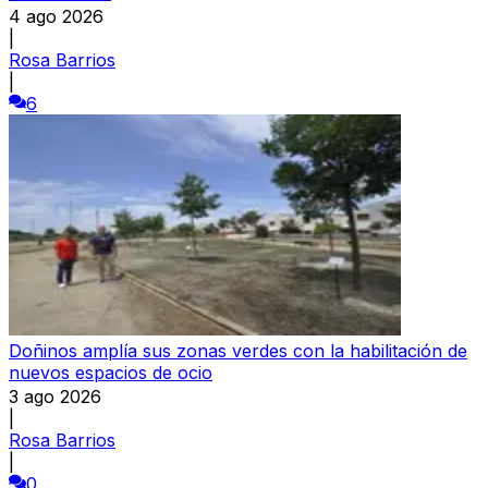
4 ago 2026
|
Rosa Barrios
|
6
Doñinos amplía sus zonas verdes con la habilitación de
nuevos espacios de ocio
3 ago 2026
|
Rosa Barrios
|
0