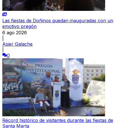
Las fiestas de Doñinos quedan inauguradas con un
emotivo pregón
6 ago 2026
|
Asier Galache
|
0
Récord histórico de visitantes durante las fiestas de
Santa Marta