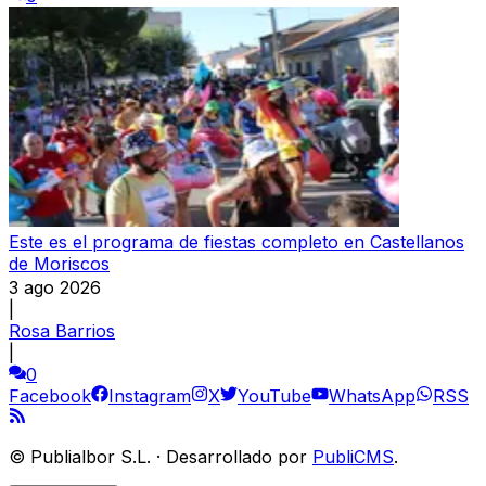
Este es el programa de fiestas completo en Castellanos
de Moriscos
3 ago 2026
|
Rosa Barrios
|
0
Facebook
Instagram
X
YouTube
WhatsApp
RSS
©
Publialbor S.L.
·
Desarrollado por
PubliCMS
.