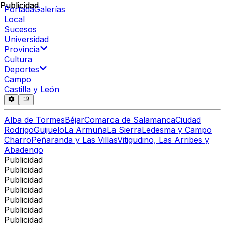
Publicidad
Publicidad
Portada
Galerías
Local
Sucesos
Universidad
Provincia
Cultura
Deportes
Campo
Castilla y León
Alba de Tormes
Béjar
Comarca de Salamanca
Ciudad
Rodrigo
Guijuelo
La Armuña
La Sierra
Ledesma y Campo
Charro
Peñaranda y Las Villas
Vitigudino, Las Arribes y
Abadengo
Publicidad
Publicidad
Publicidad
Publicidad
Publicidad
Publicidad
Publicidad