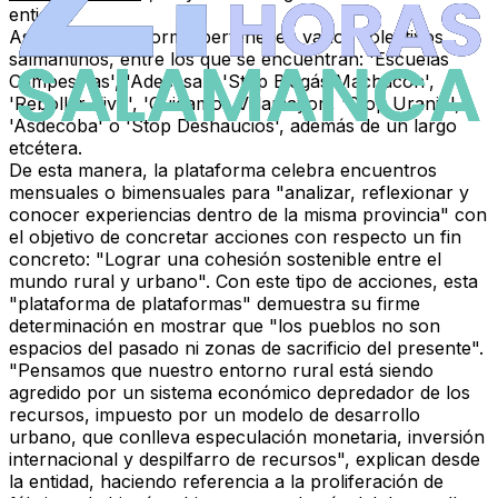
entidad.
Así, a esta plataforma pertenecen varios colectivos
salmantinos, entre los que se encuentran: 'Escuelas
Campesinas', 'Adecasal', 'Stop Biogás Machacón',
'Rebollar Vivo', 'Cuidamos Villamayor', 'Stop Uranio',
'Asdecoba' o 'Stop Deshaucios', además de un largo
etcétera.
De esta manera, la plataforma celebra encuentros
mensuales o bimensuales para "analizar, reflexionar y
conocer experiencias dentro de la misma provincia" con
el objetivo de concretar acciones con respecto un fin
concreto: "Lograr una
cohesión sostenible entre el
mundo rural y urbano
". Con este tipo de acciones, esta
"plataforma de plataformas" demuestra su firme
determinación en mostrar que "los pueblos no son
espacios del pasado ni zonas de sacrificio del presente".
"Pensamos que nuestro entorno rural está siendo
agredido por un sistema económico depredador de los
recursos, impuesto por un modelo de desarrollo
urbano, que conlleva especulación monetaria, inversión
internacional y despilfarro de recursos", explican desde
la entidad, haciendo referencia a la proliferación de