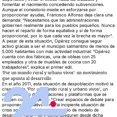
fomentar el nacimiento concediendo subvenciones.
Aunque el consistorio insiste en esforzarse por
proporcionar ayudas, Francisco Alfonso deja clara una
demanda: “Necesitamos que las administraciones
gobiernen realmente para los pueblos pequeños. Nunca
hacen el reparto de forma equitativa y sí de forma
proporcional, por lo que cada vez la brecha es mayor”.
A pesar de esta situación, Cipérez consigue seguir
activo gracias a ser el municipio salmantino de menos de
5.000 habitantes con más actividad industrial: “Cipérez
cuenta con dos fábricas, una de obleas con 25
empleados y otra de muebles de cocina con 20
trabajadores”, explica el primer edil.
‘Por un mundo rural y urbano vivos’: un movimiento
que apunta al desarrollo
En el año 2011, esta situación de despoblación motivó la
creación de
'Por un mundo rural y urbano vivos'
, un
conglomerado de
asociaciones y plataformas
que se
reúnen con un objetivo: "Crear espacios de debate para
proponer alternativas ante la incipiente situación de
crisis socioeconómica y de cambio de modelo de
desarrollo rural
", tal y como aseguran desde dicha