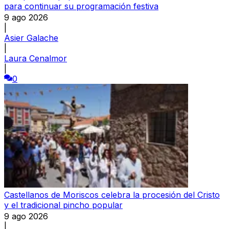
para continuar su programación festiva
9 ago 2026
|
Asier Galache
|
Laura Cenalmor
|
0
Castellanos de Moriscos celebra la procesión del Cristo
y el tradicional pincho popular
9 ago 2026
|