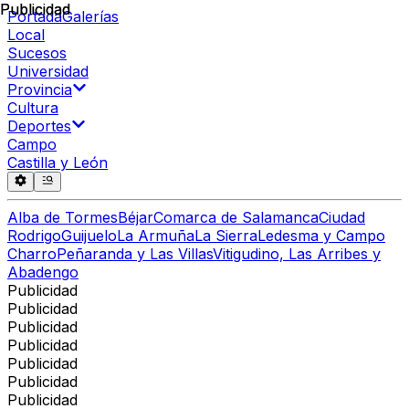
Publicidad
Publicidad
Portada
Galerías
Local
Sucesos
Universidad
Provincia
Cultura
Deportes
Campo
Castilla y León
Alba de Tormes
Béjar
Comarca de Salamanca
Ciudad
Rodrigo
Guijuelo
La Armuña
La Sierra
Ledesma y Campo
Charro
Peñaranda y Las Villas
Vitigudino, Las Arribes y
Abadengo
Publicidad
Publicidad
Publicidad
Publicidad
Publicidad
Publicidad
Publicidad