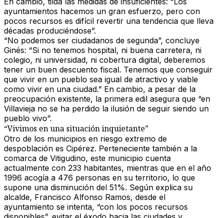
En cambio, tilda las medidas de insuficientes: “Los
ayuntamientos hacemos un gran esfuerzo, pero con
pocos recursos es difícil revertir una tendencia que lleva
décadas produciéndose”.
“No podemos ser ciudadanos de segunda”, concluye
Ginés: “Si no tenemos hospital, ni buena carretera, ni
colegio, ni universidad, ni cobertura digital, deberemos
tener un buen descuento fiscal. Tenemos que conseguir
que vivir en un pueblo sea
igual de atractivo y viable
como vivir en una ciudad.” En cambio, a pesar de la
preocupación existente, la primera edil asegura que “en
Villavieja no se ha perdido la ilusión de seguir siendo un
pueblo vivo”.
“Vivimos en una situación inquietante”
Otro de los municipios en riesgo extremo de
despoblación es
Cipérez
. Perteneciente también a la
comarca de Vitigudino, este municipio cuenta
actualmente con
233 habitantes
, mientras que en el año
1996 acogía a 476 personas en su territorio, lo que
supone una
disminución del 51%
. Según explica su
alcalde,
Francisco Alfonso Ramos
, desde el
ayuntamiento se intenta, “con los pocos recursos
disponibles”, evitar el éxodo hacia las ciudades y