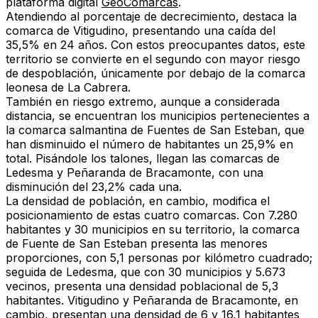
plataforma digital
GeoComarcas
.
Atendiendo al porcentaje de decrecimiento, destaca la
comarca de
Vitigudino
, presentando
una caída del
35,5% en 24 años
. Con estos preocupantes datos, este
territorio se convierte en el segundo con mayor riesgo
de despoblación, únicamente por debajo de la comarca
leonesa de La Cabrera.
También en riesgo extremo, aunque a considerada
distancia, se encuentran los municipios pertenecientes a
la comarca salmantina de Fuentes de San Esteban, que
han disminuido el número de habitantes un
25,9% en
total
. Pisándole los talones, llegan las comarcas de
Ledesma y Peñaranda de Bracamonte, con una
disminución del
23,2% cada una
.
La densidad de población, en cambio, modifica el
posicionamiento de estas cuatro comarcas. Con
7.280
habitantes
y 30 municipios en su territorio, la comarca
de Fuente de San Esteban presenta las menores
proporciones, con 5,1 personas por kilómetro cuadrado;
seguida de Ledesma, que con 30 municipios y 5.673
vecinos, presenta una densidad poblacional de 5,3
habitantes.
Vitigudino
y
Peñaranda de Bracamonte
, en
cambio, presentan una densidad de 6 y 16,1 habitantes