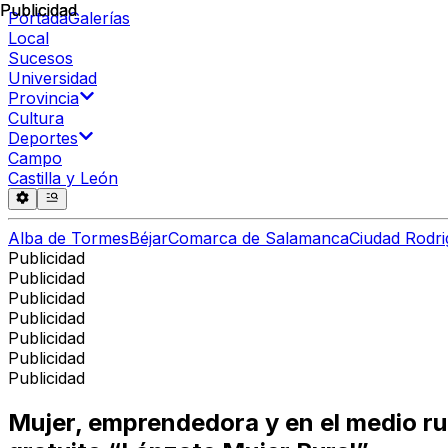
Publicidad
Publicidad
Portada
Galerías
Local
Sucesos
Universidad
Provincia
Cultura
Deportes
Campo
Castilla y León
Alba de Tormes
Béjar
Comarca de Salamanca
Ciudad Rodri
Publicidad
Publicidad
Publicidad
Publicidad
Publicidad
Publicidad
Publicidad
Mujer, emprendedora y en el medio rural