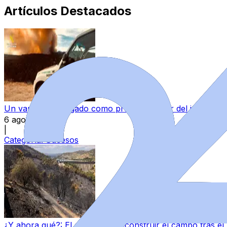
Artículos Destacados
Un varón, investigado como presunto autor del incendio 
6 ago 2026
|
Categoría:
Sucesos
¿Y ahora qué?: El desafío de reconstruir el campo tras el