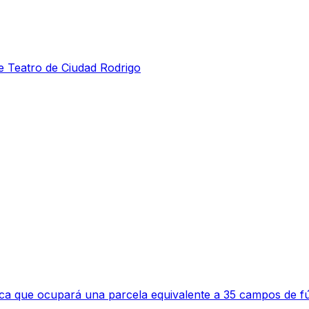
de Teatro de Ciudad Rodrigo
a que ocupará una parcela equivalente a 35 campos de fú