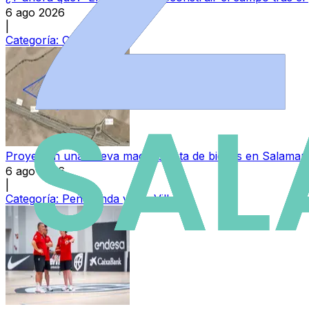
6 ago 2026
|
Categoría:
Campo
Proyectan una nueva macroplanta de biogás en Salamanc
6 ago 2026
|
Categoría:
Peñaranda y Las Villas