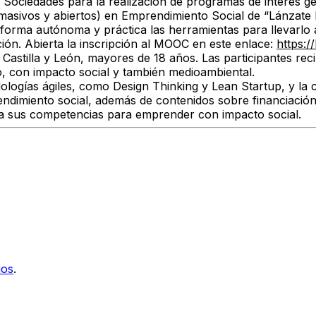
 Sociedades para la realización de programas de interés ge
sivos y abiertos) en Emprendimiento Social de “Lánzate Mu
forma autónoma y práctica las herramientas para llevarlo 
ción. Abierta la inscripción al MOOC en este enlace:
https:/
 Castilla y León, mayores de 18 años. Las participantes re
o, con impacto social y también medioambiental.
ologías ágiles, como Design Thinking y Lean Startup, y la
ndimiento social, además de contenidos sobre financiación,
dita sus competencias para emprender con impacto social.
ios
.