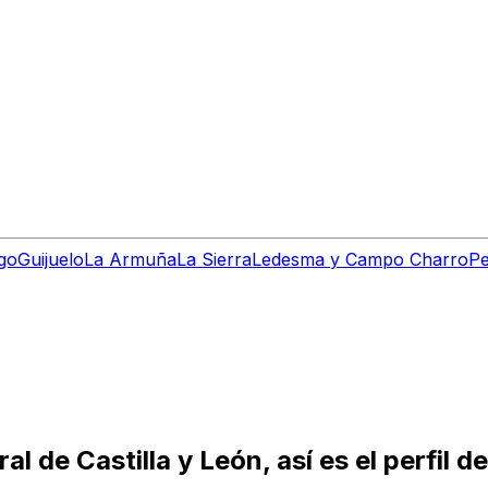
go
Guijuelo
La Armuña
La Sierra
Ledesma y Campo Charro
Pe
 de Castilla y León, así es el perfil de