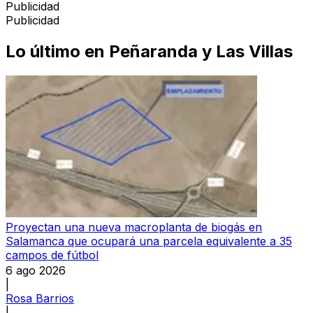
Publicidad
Publicidad
Lo último en
Peñaranda y Las Villas
Proyectan una nueva macroplanta de biogás en
Salamanca que ocupará una parcela equivalente a 35
campos de fútbol
6 ago 2026
|
Rosa Barrios
|