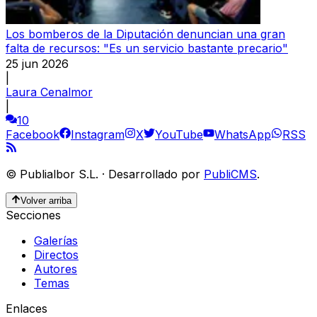
Los bomberos de la Diputación denuncian una gran
falta de recursos: "Es un servicio bastante precario"
25 jun 2026
|
Laura Cenalmor
|
10
Facebook
Instagram
X
YouTube
WhatsApp
RSS
©
Publialbor S.L.
·
Desarrollado por
PubliCMS
.
Volver arriba
Secciones
Galerías
Directos
Autores
Temas
Enlaces