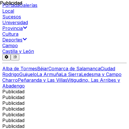
Publicidad
Publicidad
Portada
Galerías
Local
Sucesos
Universidad
Provincia
Cultura
Deportes
Campo
Castilla y León
Alba de Tormes
Béjar
Comarca de Salamanca
Ciudad
Rodrigo
Guijuelo
La Armuña
La Sierra
Ledesma y Campo
Charro
Peñaranda y Las Villas
Vitigudino, Las Arribes y
Abadengo
Publicidad
Publicidad
Publicidad
Publicidad
Publicidad
Publicidad
Publicidad