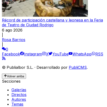
Récord de participación castellana y leonesa en la Feria
de Teatro de Ciudad Rodrigo
6 ago 2026
|
Rosa Barrios
|
0
Facebook
Instagram
X
YouTube
WhatsApp
RSS
©
Publialbor S.L.
·
Desarrollado por
PubliCMS
.
Volver arriba
Secciones
Galerías
Directos
Autores
Temas