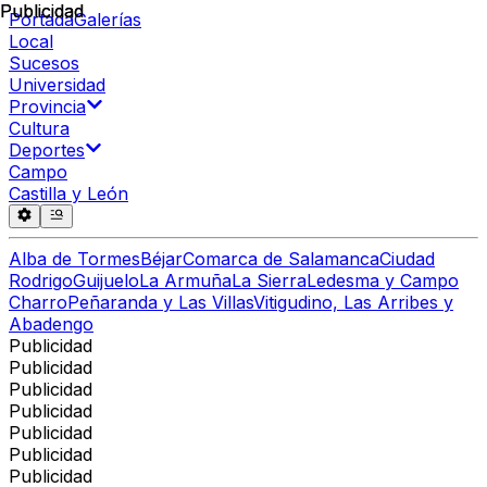
Publicidad
Publicidad
Portada
Galerías
Local
Sucesos
Universidad
Provincia
Cultura
Deportes
Campo
Castilla y León
Alba de Tormes
Béjar
Comarca de Salamanca
Ciudad
Rodrigo
Guijuelo
La Armuña
La Sierra
Ledesma y Campo
Charro
Peñaranda y Las Villas
Vitigudino, Las Arribes y
Abadengo
Publicidad
Publicidad
Publicidad
Publicidad
Publicidad
Publicidad
Publicidad