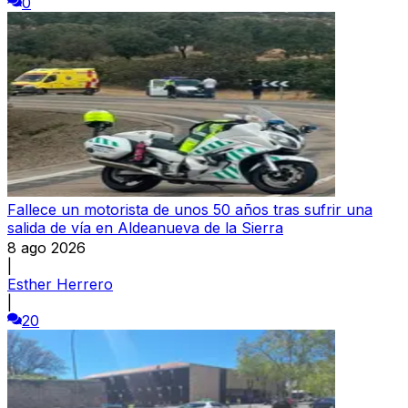
0
Fallece un motorista de unos 50 años tras sufrir una
salida de vía en Aldeanueva de la Sierra
8 ago 2026
|
Esther Herrero
|
20