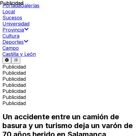
Publicidad
Publicidad
Portada
Galerías
Local
Sucesos
Universidad
Provincia
Cultura
Deportes
Campo
Castilla y León
Publicidad
Publicidad
Publicidad
Publicidad
Publicidad
Publicidad
Publicidad
Un accidente entre un camión de
basura y un turismo deja un varón de
70 años herido en Salamanca