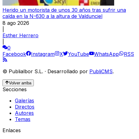
Herido un motorista de unos 30 años tras sufrir una
caída en la N-630 a la altura de Valdunciel
8 ago 2026
|
Esther Herrero
|
0
Facebook
Instagram
X
YouTube
WhatsApp
RSS
©
Publialbor S.L.
·
Desarrollado por
PubliCMS
.
Volver arriba
Secciones
Galerías
Directos
Autores
Temas
Enlaces