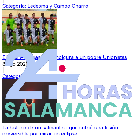
Categoría:
Ledesma y Campo Charro
El Real Ávila gana con holgura a un pobre Unionistas
8 ago 2026
|
Categoría:
Deportes
La historia de un salmantino que sufrió una lesión
irreversible por mirar un eclipse