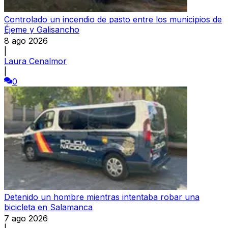
Controlado un incendio de pasto entre los municipios de
Éjeme y Galisancho
8 ago 2026
|
Laura Cenalmor
|
0
Detenido un hombre mientras intentaba robar una
bicicleta en Salamanca
7 ago 2026