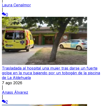
|
Laura Cenalmor
|
0
Trasladada al hospital una mujer tras darse un fuerte
golpe en la nuca bajando por un tobogán de la piscina
de La Aldehuela
7 ago 2026
|
Anass Álvarez
|
2