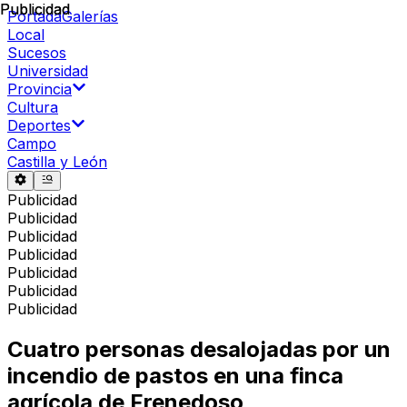
Publicidad
Publicidad
Portada
Galerías
Local
Sucesos
Universidad
Provincia
Cultura
Deportes
Campo
Castilla y León
Publicidad
Publicidad
Publicidad
Publicidad
Publicidad
Publicidad
Publicidad
Cuatro personas desalojadas por un
incendio de pastos en una finca
agrícola de Frenedoso