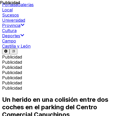
Publicidad
Publicidad
Portada
Galerías
Local
Sucesos
Universidad
Provincia
Cultura
Deportes
Campo
Castilla y León
Publicidad
Publicidad
Publicidad
Publicidad
Publicidad
Publicidad
Publicidad
Un herido en una colisión entre dos
coches en el parking del Centro
Comercial Capuchinos