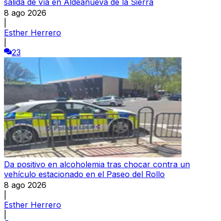
salida de vía en Aldeanueva de la Sierra
8 ago 2026
|
Esther Herrero
|
23
Da positivo en alcoholemia tras chocar contra un
vehículo estacionado en el Paseo del Rollo
8 ago 2026
|
Esther Herrero
|