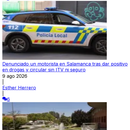
Denunciado un motorista en Salamanca tras dar positivo
en drogas y circular sin ITV ni seguro
9 ago 2026
|
Esther Herrero
|
6