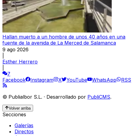
Hallan muerto a un hombre de unos 40 años en una
fuente de la avenida de La Merced de Salamanca
9 ago 2026
|
Esther Herrero
|
7
Facebook
Instagram
X
YouTube
WhatsApp
RSS
©
Publialbor S.L.
·
Desarrollado por
PubliCMS
.
Volver arriba
Secciones
Galerías
Directos