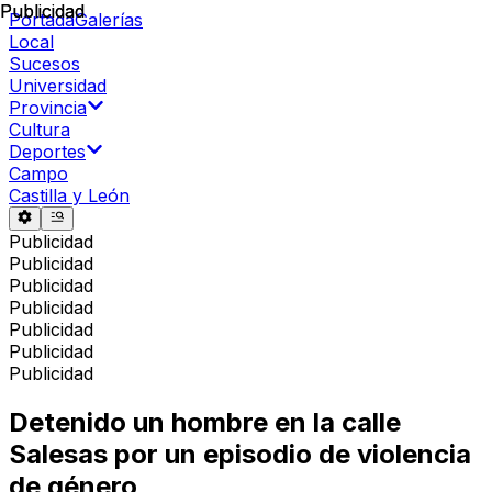
Publicidad
Publicidad
Portada
Galerías
Local
Sucesos
Universidad
Provincia
Cultura
Deportes
Campo
Castilla y León
Publicidad
Publicidad
Publicidad
Publicidad
Publicidad
Publicidad
Publicidad
Detenido un hombre en la calle
Salesas por un episodio de violencia
de género