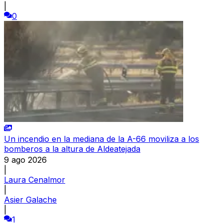
|
0
Un incendio en la mediana de la A-66 moviliza a los
bomberos a la altura de Aldeatejada
9 ago 2026
|
Laura Cenalmor
|
Asier Galache
|
1