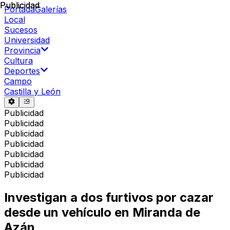
Publicidad
Publicidad
Portada
Galerías
Local
Sucesos
Universidad
Provincia
Cultura
Deportes
Campo
Castilla y León
Publicidad
Publicidad
Publicidad
Publicidad
Publicidad
Publicidad
Publicidad
Investigan a dos furtivos por cazar
desde un vehículo en Miranda de
Azán