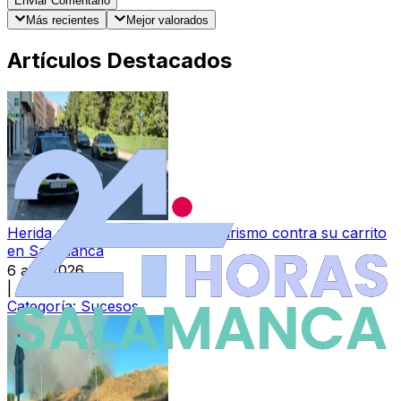
Enviar Comentario
Más recientes
Mejor valorados
Artículos Destacados
Herida una bebé al chocar un turismo contra su carrito
en Salamanca
6 ago 2026
|
Categoría:
Sucesos