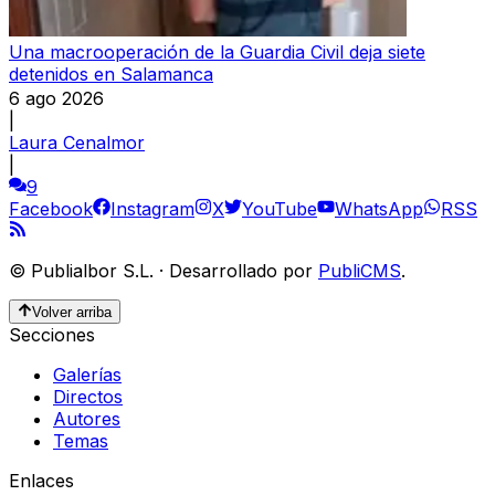
Una macrooperación de la Guardia Civil deja siete
detenidos en Salamanca
6 ago 2026
|
Laura Cenalmor
|
9
Facebook
Instagram
X
YouTube
WhatsApp
RSS
©
Publialbor S.L.
·
Desarrollado por
PubliCMS
.
Volver arriba
Secciones
Galerías
Directos
Autores
Temas
Enlaces