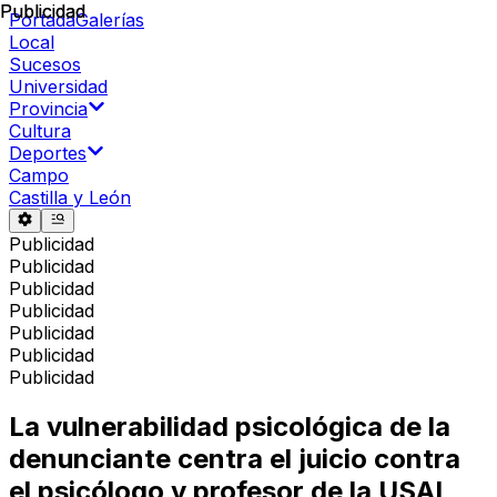
Publicidad
Publicidad
Portada
Galerías
Local
Sucesos
Universidad
Provincia
Cultura
Deportes
Campo
Castilla y León
Publicidad
Publicidad
Publicidad
Publicidad
Publicidad
Publicidad
Publicidad
La vulnerabilidad psicológica de la
denunciante centra el juicio contra
el psicólogo y profesor de la USAL