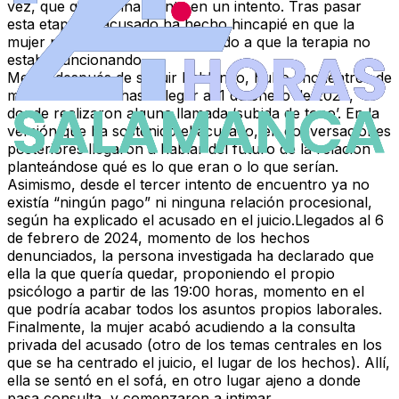
vez, que quedó finalmente en un intento. Tras pasar
esta etapa, el acusado ha hecho hincapié en que la
mujer planteó “ser amigos” debido a que la terapia no
estaba funcionando.
Meses después de seguir hablando, hubo encuentros de
menor duración hasta llegar al 1 de enero de 2024,
donde realizaron alguna llamada ‘subida de tono’. En la
versión que ha sostenido el acusado, en conversaciones
posteriores llegaron a hablar del futuro de la relación
planteándose qué es lo que eran o lo que serían.
Asimismo, desde el tercer intento de encuentro ya no
existía “ningún pago” ni ninguna relación procesional,
según ha explicado el acusado en el juicio.Llegados al 6
de febrero de 2024, momento de los hechos
denunciados, la persona investigada ha declarado que
ella la que quería quedar, proponiendo el propio
psicólogo a partir de las 19:00 horas, momento en el
que podría acabar todos los asuntos propios laborales.
Finalmente, la mujer acabó acudiendo a la consulta
privada del acusado (otro de los temas centrales en los
que se ha centrado el juicio, el lugar de los hechos). Allí,
ella se sentó en el sofá, en otro lugar ajeno a donde
pasa consulta, y comenzaron a intimar.