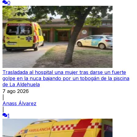
0
Trasladada al hospital una mujer tras darse un fuerte
golpe en la nuca bajando por un tobogán de la piscina
de La Aldehuela
7 ago 2026
|
Anass Álvarez
|
1