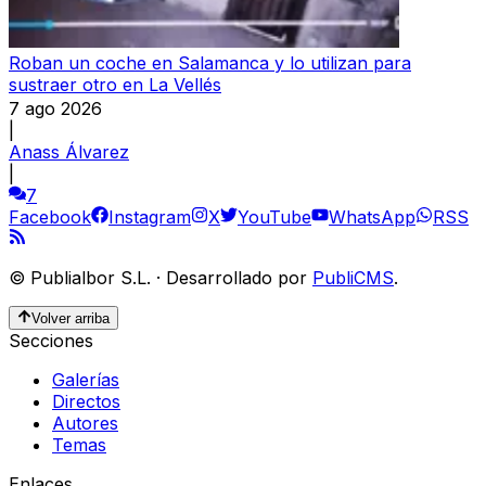
Roban un coche en Salamanca y lo utilizan para
sustraer otro en La Vellés
7 ago 2026
|
Anass Álvarez
|
7
Facebook
Instagram
X
YouTube
WhatsApp
RSS
©
Publialbor S.L.
·
Desarrollado por
PubliCMS
.
Volver arriba
Secciones
Galerías
Directos
Autores
Temas
Enlaces