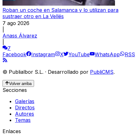
Roban un coche en Salamanca y lo utilizan para
sustraer otro en La Vellés
7 ago 2026
|
Anass Álvarez
|
7
Facebook
Instagram
X
YouTube
WhatsApp
RSS
©
Publialbor S.L.
·
Desarrollado por
PubliCMS
.
Volver arriba
Secciones
Galerías
Directos
Autores
Temas
Enlaces