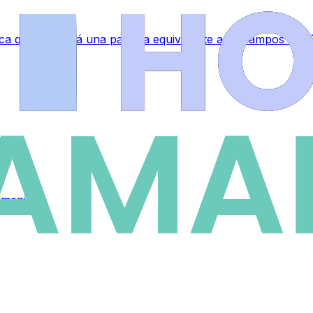
a que ocupará una parcela equivalente a 35 campos de fú
emenino