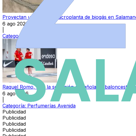
Proyectan una nueva macroplanta de biogás en Salamanc
6 ago 2026
|
Categoría:
Peñaranda y Las Villas
Raquel Romo, con la selección española de baloncesto f
6 ago 2026
|
Categoría:
Perfumerías Avenida
Publicidad
Publicidad
Publicidad
Publicidad
Publicidad