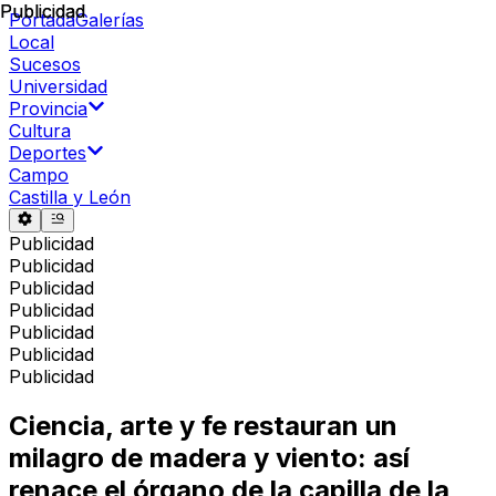
Publicidad
Publicidad
Portada
Galerías
Local
Sucesos
Universidad
Provincia
Cultura
Deportes
Campo
Castilla y León
Publicidad
Publicidad
Publicidad
Publicidad
Publicidad
Publicidad
Publicidad
Ciencia, arte y fe restauran un
milagro de madera y viento: así
renace el órgano de la capilla de la