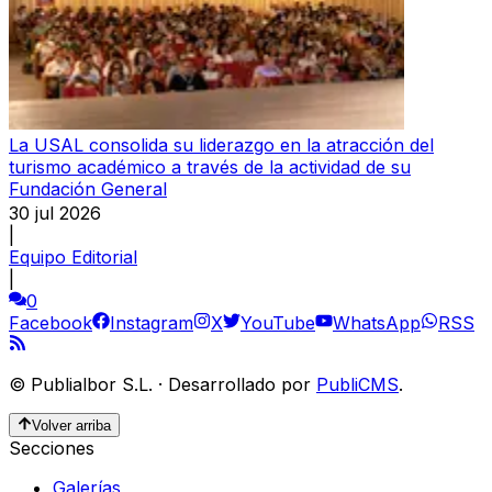
La USAL consolida su liderazgo en la atracción del
turismo académico a través de la actividad de su
Fundación General
30 jul 2026
|
Equipo Editorial
|
0
Facebook
Instagram
X
YouTube
WhatsApp
RSS
©
Publialbor S.L.
·
Desarrollado por
PubliCMS
.
Volver arriba
Secciones
Galerías