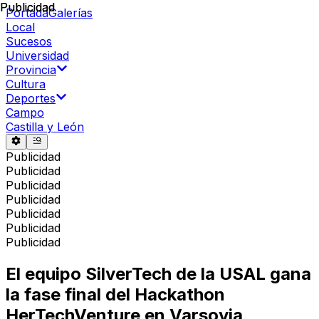
Publicidad
Publicidad
Portada
Galerías
Local
Sucesos
Universidad
Provincia
Cultura
Deportes
Campo
Castilla y León
Publicidad
Publicidad
Publicidad
Publicidad
Publicidad
Publicidad
Publicidad
El equipo SilverTech de la USAL gana
la fase final del Hackathon
HerTechVenture en Varsovia