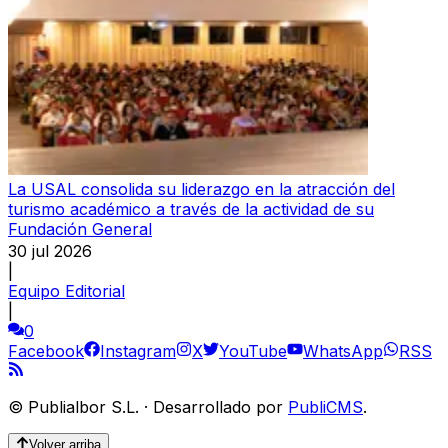
La USAL consolida su liderazgo en la atracción del
turismo académico a través de la actividad de su
Fundación General
30 jul 2026
|
Equipo Editorial
|
0
Facebook
Instagram
X
YouTube
WhatsApp
RSS
©
Publialbor S.L.
·
Desarrollado por
PubliCMS
.
Volver arriba