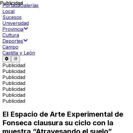
Publicidad
Publicidad
Portada
Galerías
Local
Sucesos
Universidad
Provincia
Cultura
Deportes
Campo
Castilla y León
Publicidad
Publicidad
Publicidad
Publicidad
Publicidad
Publicidad
Publicidad
El Espacio de Arte Experimental de
Fonseca clausura su ciclo con la
muestra “Atravesando el suelo”