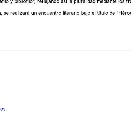
ilo y bibliófilo”, reflejando así la pluralidad mediante los f
n, se realizará un encuentro literario bajo el título de “H
ios
.