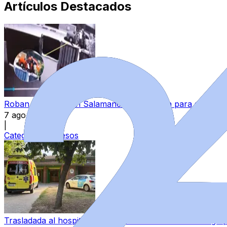
Artículos Destacados
Roban un coche en Salamanca y lo utilizan para sustraer 
7 ago 2026
|
Categoría:
Sucesos
Trasladada al hospital una mujer tras darse un fuerte go