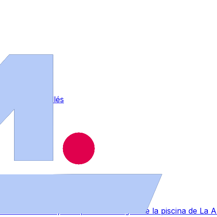
otro en La Vellés
lpe en la nuca bajando por un tobogán de la piscina de La 