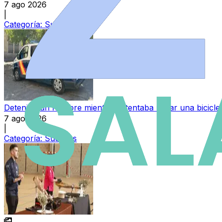
7 ago 2026
|
Categoría:
Sucesos
Detenido un hombre mientras intentaba robar una bicicl
7 ago 2026
|
Categoría:
Sucesos