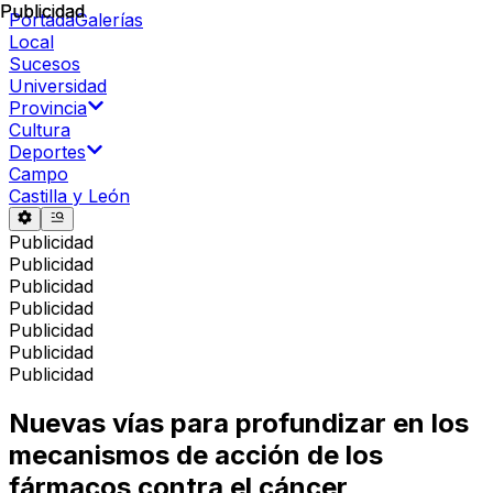
Publicidad
Publicidad
Portada
Galerías
Local
Sucesos
Universidad
Provincia
Cultura
Deportes
Campo
Castilla y León
Publicidad
Publicidad
Publicidad
Publicidad
Publicidad
Publicidad
Publicidad
Nuevas vías para profundizar en los
mecanismos de acción de los
fármacos contra el cáncer