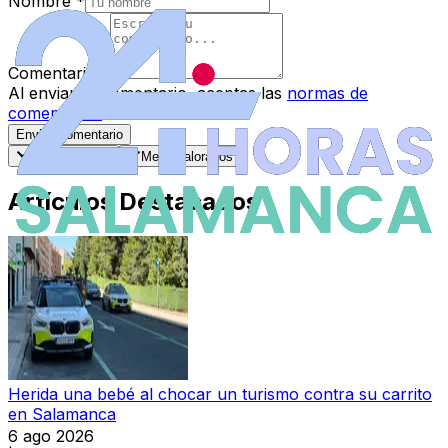
Nombre
*
Comentario
*
Al enviar tu comentario, aceptas las
normas de
comentarios
.
Enviar Comentario
Más recientes
Mejor valorados
Artículos Destacados
Herida una bebé al chocar un turismo contra su carrito
en Salamanca
6 ago 2026