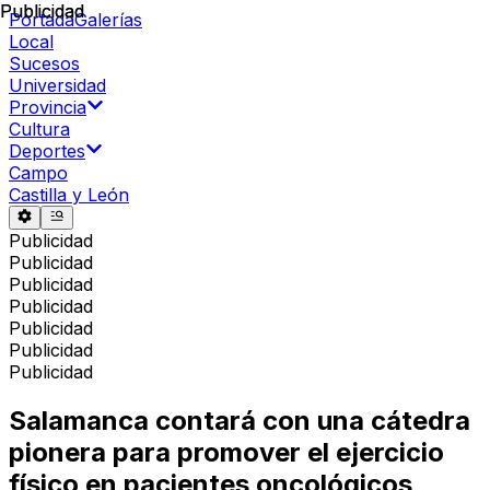
Publicidad
Publicidad
Portada
Galerías
Local
Sucesos
Universidad
Provincia
Cultura
Deportes
Campo
Castilla y León
Publicidad
Publicidad
Publicidad
Publicidad
Publicidad
Publicidad
Publicidad
Salamanca contará con una cátedra
pionera para promover el ejercicio
físico en pacientes oncológicos