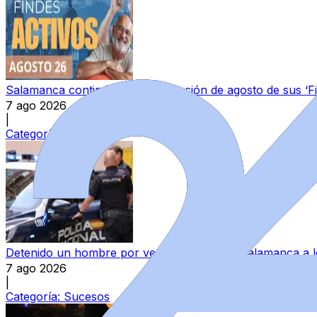
Salamanca continúa la programación de agosto de sus ‘F
7 ago 2026
|
Categoría:
Local
Detenido un hombre por vender hachís en Salamanca a l
7 ago 2026
|
Categoría:
Sucesos