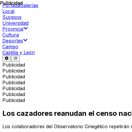
Publicidad
Publicidad
Portada
Galerías
Local
Sucesos
Universidad
Provincia
Cultura
Deportes
Campo
Castilla y León
Publicidad
Publicidad
Publicidad
Publicidad
Publicidad
Publicidad
Publicidad
Los cazadores reanudan el censo naci
Los colaboradores del Observatorio Cinegético repetirán r