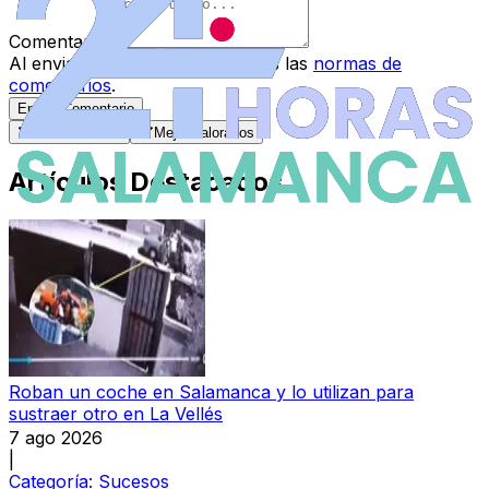
Comentario
*
Al enviar tu comentario, aceptas las
normas de
comentarios
.
Enviar Comentario
Más recientes
Mejor valorados
Artículos Destacados
Roban un coche en Salamanca y lo utilizan para
sustraer otro en La Vellés
7 ago 2026
|
Categoría:
Sucesos