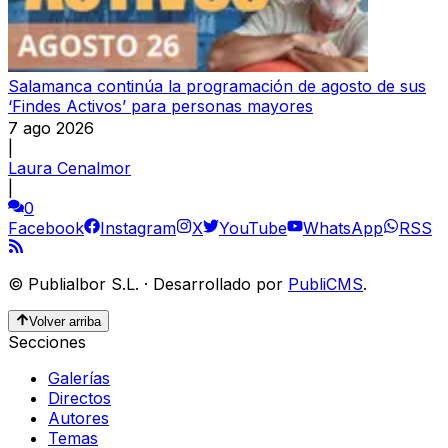
Salamanca continúa la programación de agosto de sus
‘Findes Activos’ para personas mayores
7 ago 2026
|
Laura Cenalmor
|
0
Facebook
Instagram
X
YouTube
WhatsApp
RSS
©
Publialbor S.L.
·
Desarrollado por
PubliCMS
.
Volver arriba
Secciones
Galerías
Directos
Autores
Temas