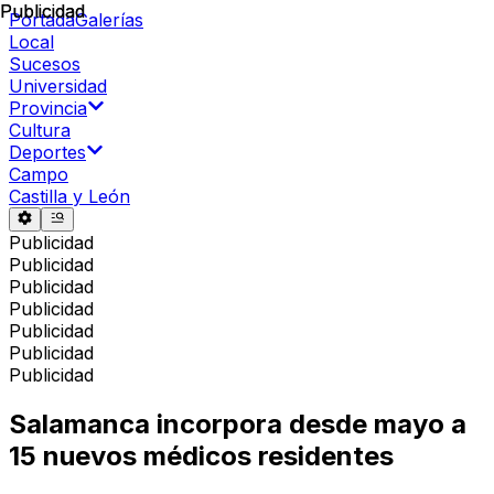
Publicidad
Publicidad
Portada
Galerías
Local
Sucesos
Universidad
Provincia
Cultura
Deportes
Campo
Castilla y León
Publicidad
Publicidad
Publicidad
Publicidad
Publicidad
Publicidad
Publicidad
Salamanca incorpora desde mayo a
15 nuevos médicos residentes