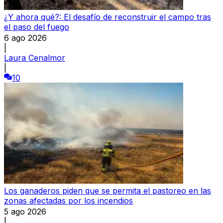
¿Y ahora qué?: El desafío de reconstruir el campo tras
el paso del fuego
6 ago 2026
|
Laura Cenalmor
|
10
Los ganaderos piden que se permita el pastoreo en las
zonas afectadas por los incendios
5 ago 2026
|