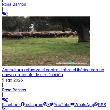
Rosa Barrios
|
2
Agricultura refuerza el control sobre el ibérico con un
nuevo protocolo de certificación
5 ago 2026
|
Rosa Barrios
|
0
Facebook
Instagram
X
YouTube
WhatsApp
RSS