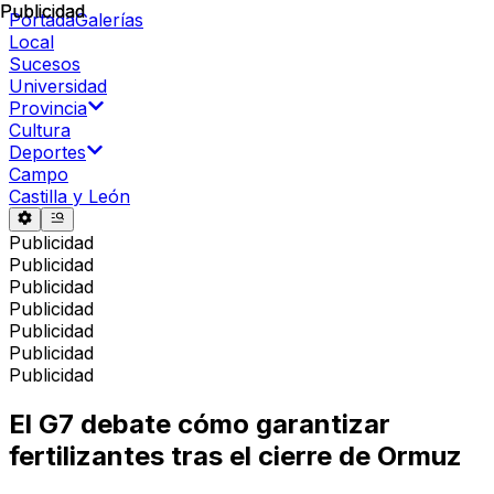
Publicidad
Publicidad
Portada
Galerías
Local
Sucesos
Universidad
Provincia
Cultura
Deportes
Campo
Castilla y León
Publicidad
Publicidad
Publicidad
Publicidad
Publicidad
Publicidad
Publicidad
El G7 debate cómo garantizar
fertilizantes tras el cierre de Ormuz