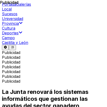
Publicidad
Publicidad
Portada
Galerías
Local
Sucesos
Universidad
Provincia
Cultura
Deportes
Campo
Castilla y León
Publicidad
Publicidad
Publicidad
Publicidad
Publicidad
Publicidad
Publicidad
La Junta renovará los sistemas
informáticos que gestionan las
ayudas del sector ganadero