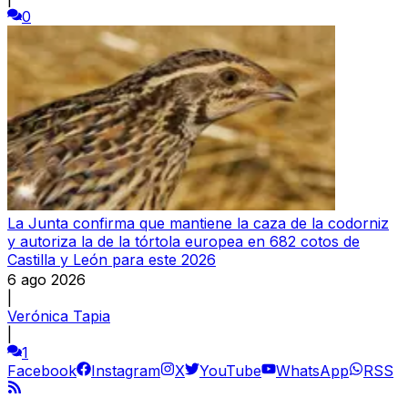
0
La Junta confirma que mantiene la caza de la codorniz
y autoriza la de la tórtola europea en 682 cotos de
Castilla y León para este 2026
6 ago 2026
|
Verónica Tapia
|
1
Facebook
Instagram
X
YouTube
WhatsApp
RSS