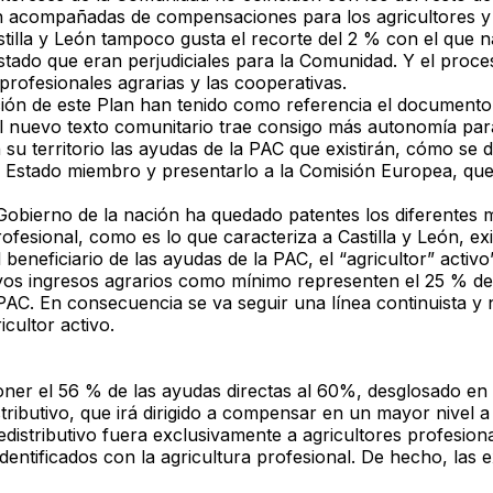
n acompañadas de compensaciones para los agricultores y
stilla y León tampoco gusta el recorte del 2 % con el que
tado que eran perjudiciales para la Comunidad. Y el proce
profesionales agrarias y las cooperativas.
ación de este Plan han tenido como referencia el document
 El nuevo texto comunitario trae consigo más autonomía pa
n su territorio las ayudas de la PAC que existirán, cómo se 
 Estado miembro y presentarlo a la Comisión Europea, que 
obierno de la nación ha quedado patentes los diferentes m
rofesional, como es lo que caracteriza a Castilla y León, ex
eneficiario de las ayudas de la PAC, el “agricultor” activo”
yos ingresos agrarios como mínimo representen el 25 % del 
PAC. En consecuencia se va seguir una línea continuista 
cultor activo.
ner el 56 % de las ayudas directas al 60%, desglosado en 
ibutivo, que irá dirigido a compensar en un mayor nivel a
redistributivo fuera exclusivamente a agricultores profesi
dentificados con la agricultura profesional. De hecho, las