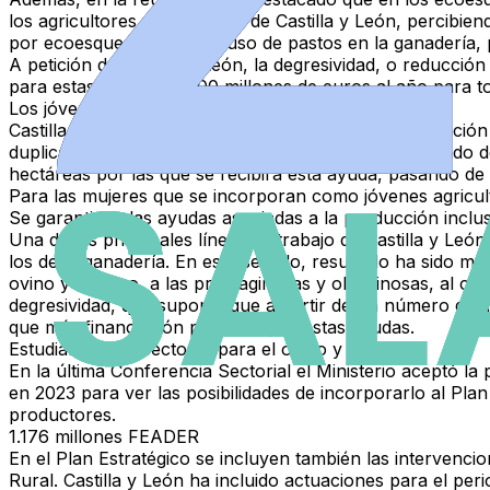
los agricultores y ganaderos de Castilla y León, percibi
por ecoesquemas para el uso de pastos en la ganadería, p
A petición de Castilla y León, la degresividad, o reducció
para estas medidas, 1.100 millones de euros al año para 
Los jóvenes tendrán más ayudas de la PAC
Castilla y León ha mejorado en la negociación la situació
duplicará el valor actual unitario que perciben, pasando
hectáreas por las que se recibirá esta ayuda, pasando de
Para las mujeres que se incorporan como jóvenes agricul
Se garantizan las ayudas asociadas a la producción inclu
Una de las principales líneas de trabajo de Castilla y Le
los de la ganadería. En este sentido, resultado ha sido m
ovino y caprino, a las proteaginosas y oleaginosas, al cul
degresividad, que suponía que a partir de un número de a
que más financiación percibirá por estas ayudas.
Estudiar el plan sectorial para el ovino y caprino
En la última Conferencia Sectorial el Ministerio aceptó la
en 2023 para ver las posibilidades de incorporarlo al Plan 
productores.
1.176 millones FEADER
En el Plan Estratégico se incluyen también las intervenc
Rural. Castilla y León ha incluido actuaciones para el per