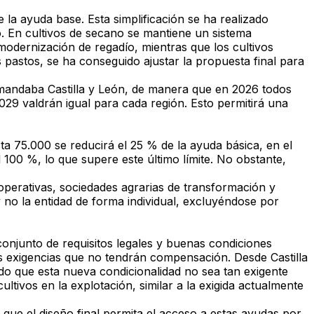
e la ayuda base. Esta simplificación se ha realizado
ro. En cultivos de secano se mantiene un sistema
 modernización de regadío, mientras que los cultivos
 pastos, se ha conseguido ajustar la propuesta final para
mandaba Castilla y León, de manera que en 2026 todos
29 valdrán igual para cada región. Esto permitirá una
ta 75.000 se reducirá el 25 % de la ayuda básica, en el
100 %, lo que supere este último límite. No obstante,
perativas, sociedades agrarias de transformación y
 no la entidad de forma individual, excluyéndose por
onjunto de requisitos legales y buenas condiciones
s exigencias que no tendrán compensación. Desde Castilla
o que esta nueva condicionalidad no sea tan exigente
ultivos en la explotación, similar a la exigida actualmente
que el diseño final permita el acceso a estas ayudas por