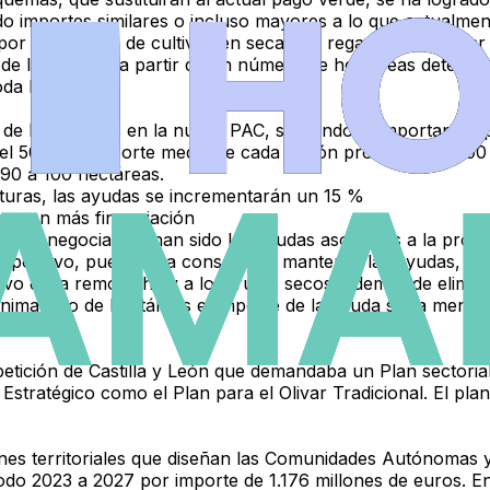
endo importes similares o incluso mayores a lo que actualm
or la rotación de cultivos en secano y regadío y por dejar
n de las ayudas a partir de un número de hectáreas determin
toda España.
n de los jóvenes en la nueva PAC, siguiendo la importante a
 del 50% del importe medio de cada región productiva al 1
 90 a 100 hectáreas.
turas, las ayudas se incrementarán un 15 %
so con más financiación
ón en la negociación han sido las ayudas asociadas a la pro
uy positivo, pues se ha conseguido mantener las ayudas, de
tivo de la remolacha y a los frutos secos, además de elimina
nimales o de hectáreas el importe de la ayuda sería menor
 petición de Castilla y León que demandaba un Plan sectoria
Estratégico como el Plan para el Olivar Tradicional. El plan
iones territoriales que diseñan las Comunidades Autónomas 
iodo 2023 a 2027 por importe de 1.176 millones de euros. En 