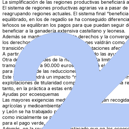
La simplificación de las regiones productivas beneficiará a
El sistema de regiones productivas agrarias va a pasar de 
reagrupando regiones actuales. El sistema final “beneficia
equilibrado, en los de regadío se ha conseguido diferencia
leñosos se equilibran los pagos para que puedan seguir de
beneficiar a la ganadería extensiva castellano y leonesa.
Además se mantiene el sistema de derechos y la converg
los derechos de cada una de las regiones valdrán como mí
transición más equilibrada para las explotaciones afectada
A partir de 60.000 euros se irán reduciendo las ayudas in
Otra de las novedades de la nueva PAC es la limitación de
tramo de 75.000 a 90.000 euros se reducirá el 50 %, entr
para el cálculo de las reducciones se podrán descontar los
Este sistema tendrá un impacto “muy reducido” en la Com
explotaciones de titularidad compartida, el cálculo de la
tanto, en la práctica a estas entidades.
Ayudas por ecoesquemas
Las mayores exigencias medioambientales llegan recogidas
agrícolas y medioambientales, que serán necesarios cump
y León se ha trabajado para que no supongan un gran esf
como inicialmente se preveía. Así, se ha sustituido la rota
para el pago verde, y con una rotación en parcela al cua
Además, en la reunión se ha destacado que en los ecoesqu