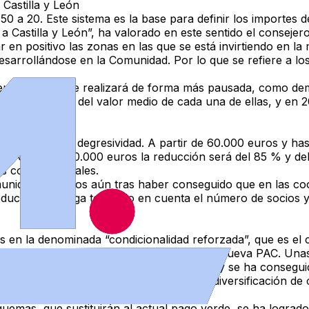
 Castilla y León
50 a 20. Este sistema es la base para definir los importes d
 a Castilla y León”, ha valorado en este sentido el conseje
r en positivo las zonas en las que se está invirtiendo en la
sarrollándose en la Comunidad. Por lo que se refiere a los
encia interna se realizará de forma más pausada, como de
nimo el 85 % del valor medio de cada una de ellas, y en 20
s.
dividuales
 los pagos y la degresividad. A partir de 60.000 euros y has
e 90.000 a 100.000 euros la reducción será del 85 % y del 
 costes salariales.
unidad, y menos aún tras haber conseguido que en las coo
 reducción se haga teniendo en cuenta el número de socios y
 en la denominada “condicionalidad reforzada”, que es el c
lir para poder acceder a las ayudas de la nueva PAC. Una
uerzo para los agricultores y ganaderos y se ha conseguid
ción anual de todas las parcelas por una diversificación de c
rto año en vez de ser anual.
emas, que sustituirán al actual pago verde, se ha logrado 