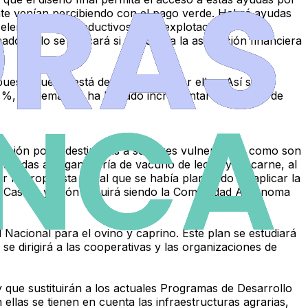
ente venían percibiendo con el pago verde. Habrá ayudas
 elementos improductivos en la explotación.
ado, sólo se aplicará si se supera la asignación financiera
puesta que ya está desarrollando por ellos. Así se
00 %, y además se ha logrado incrementar el número de
ducción por ir destinadas a sectores vulnerables, como son
stinadas a la ganadería de vacuno de leche y de carne, al
r la propuesta inicial que se había planteado de aplicar la
. Castilla y León seguirá siendo la Comunidad Autónoma
l Nacional para el ovino y caprino. Este plan se estudiará
 se dirigirá a las cooperativas y las organizaciones de
y que sustituirán a los actuales Programas de Desarrollo
ellas se tienen en cuenta las infraestructuras agrarias,