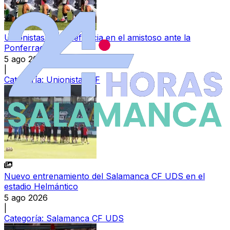
Unionistas tira de eficacia en el amistoso ante la
Ponferradina
5 ago 2026
|
Categoría:
Unionistas CF
Nuevo entrenamiento del Salamanca CF UDS en el
estadio Helmántico
5 ago 2026
|
Categoría:
Salamanca CF UDS