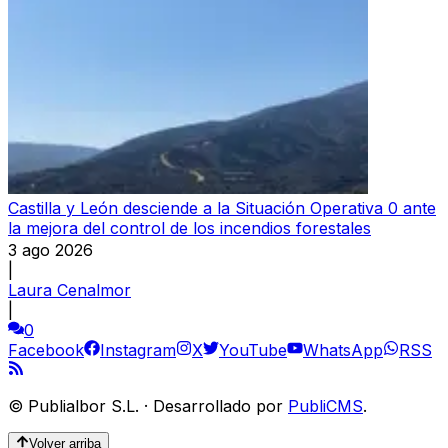
Castilla y León desciende a la Situación Operativa 0 ante
la mejora del control de los incendios forestales
3 ago 2026
|
Laura Cenalmor
|
0
Facebook
Instagram
X
YouTube
WhatsApp
RSS
©
Publialbor S.L.
·
Desarrollado por
PubliCMS
.
Volver arriba