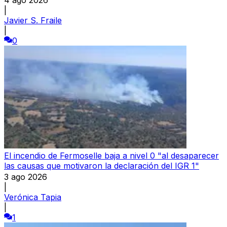
|
Javier S. Fraile
|
0
El incendio de Fermoselle baja a nivel 0 "al desaparecer
las causas que motivaron la declaración del IGR 1"
3 ago 2026
|
Verónica Tapia
|
1