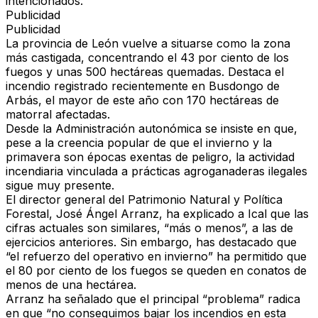
intencionados
.
Publicidad
Publicidad
La provincia de León
vuelve a situarse como la
zona
más castigada
, concentrando el 43 por ciento de los
fuegos y unas 500 hectáreas quemadas. Destaca el
incendio registrado recientemente en
Busdongo de
Arbás
, el mayor de este año con 170 hectáreas de
matorral afectadas.
Desde la Administración autonómica se insiste en que,
pese a la creencia popular de que el invierno y la
primavera son épocas exentas de peligro, la actividad
incendiaria vinculada a
prácticas agroganaderas ilegales
sigue muy presente.
El director general del Patrimonio Natural y Política
Forestal,
José Ángel Arranz
, ha explicado a Ical que las
cifras actuales son similares
, “más o menos”, a las de
ejercicios anteriores
. Sin embargo, has destacado que
“el refuerzo del operativo en invierno” ha permitido que
el 80 por ciento de los fuegos se queden en conatos de
menos de una hectárea.
Arranz ha señalado que el principal “problema” radica
en que
“no conseguimos bajar los incendios en esta