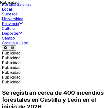
Publicidad
Publicidad
Portada
Galerías
Local
Sucesos
Universidad
Provincia
Cultura
Deportes
Campo
Castilla y León
Publicidad
Publicidad
Publicidad
Publicidad
Publicidad
Publicidad
Publicidad
Se registran cerca de 400 incendios
forestales en Castilla y León en el
inicio de 2026