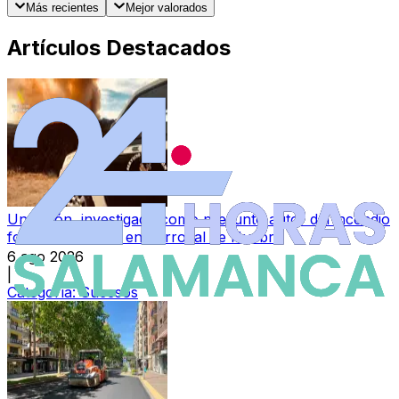
Más recientes
Mejor valorados
Artículos Destacados
Un varón, investigado como presunto autor del incendio
forestal ocurrido en Berrocal de Huebra
6 ago 2026
|
Categoría:
Sucesos