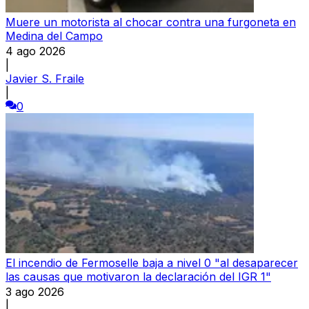
Muere un motorista al chocar contra una furgoneta en
Medina del Campo
4 ago 2026
|
Javier S. Fraile
|
0
El incendio de Fermoselle baja a nivel 0 "al desaparecer
las causas que motivaron la declaración del IGR 1"
3 ago 2026
|