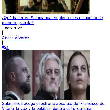
¿Qué hacer en Salamanca en pleno mes de agosto de
manera gratuita?
1 ago 2026
|
Anass Álvarez
|
4
Salamanca acoge el estreno absoluto de ‘Francisco de
Vitoria: la voz y la palabra’ dentro del programa