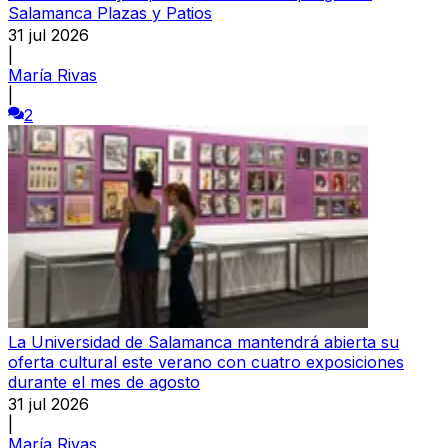
Salamanca Plazas y Patios
31 jul 2026
|
María Rivas
|
2
La Universidad de Salamanca mantendrá abierta su
oferta cultural este verano con cuatro exposiciones
durante el mes de agosto
31 jul 2026
|
María Rivas