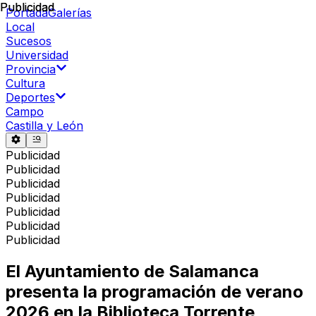
Publicidad
Publicidad
Portada
Galerías
Local
Sucesos
Universidad
Provincia
Cultura
Deportes
Campo
Castilla y León
Publicidad
Publicidad
Publicidad
Publicidad
Publicidad
Publicidad
Publicidad
El Ayuntamiento de Salamanca
presenta la programación de verano
2026 en la Biblioteca Torrente