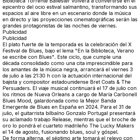
Biblioteca Torrente Ballester volverá a convertirse en el
epicentro del ocio estival salmantino, transformando sus
espacios al aire libre en un escenario donde la música
en directo y las proyecciones cinematográficas serán las
grandes protagonistas de las noches de viernes.
Publicidad
Publicidad
El plato fuerte de la temporada es la celebración del X
Festival de Blues, bajo el lema
"En la Biblioteca, Verano
se escribe con Blues"
. Este ciclo, que cumple una
década consolidado como una cita imprescindible para
los amantes de la música negra, arrancará el viernes 3
de julio a las 21:30 h con la actuación internacional del
bajista y compositor estadounidense Bret Coats & The
Persuaders. El viaje musical continuará el 17 de julio con
los ritmos de Nueva Orleans a cargo de María Carbonell
Blues Mood, galardonada como la Mejor Banda
Emergente de Blues en España en 2024. Para el 31 de
julio, el guitarrista bilbaíno Gonzalo Portugal presentará
su aclamado trabajo
Release
, mientras que el broche de
oro lo pondrá el cuarteto madrileño The Lucky Makers
el 14 de agosto, fusionando blues, soul y góspel.
De forma alterna, el séptimo arte tomará el relevo con