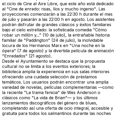
el ciclo de Cine al Aire Libre, que este año está dedicado
al
"Cine de enredo: risas, líos y mucho ingenio"
. Las
proyecciones comenzarán a las 22:30 h durante el mes
de julio y pasarán a las 22:00 h en agosto. Los asistentes
podrán disfrutar de grandes clásicos y éxitos familiares
bajo el cielo estrellado: la sofisticada comedia "Cómo
robar un millón y..." (10 de julio), la entrañable historia
familiar de "Paddington" (24 de julio), la inolvidable
locura de los Hermanos Marx en "Una noche en la
ópera" (7 de agosto) y la divertida película de animación
"Enredados" (21 agosto).
Desde el Ayuntamiento se destaca que la propuesta
cultural no se limita a los eventos exteriores; la
biblioteca amplía la experiencia en sus salas interiores
ofreciendo una cuidada selección de préstamos
temáticos. Los usuarios podrán encontrar una amplia
variedad de novelas, películas complementarias —como
la reciente
"La trama fenicia"
de Wes Anderson o
clásicos como
"La vida de Brian"
— y los últimos
lanzamientos discográficos del género de blues,
completando así una oferta de ocio integral, accesible y
gratuita para todos los salmantinos durante las noches