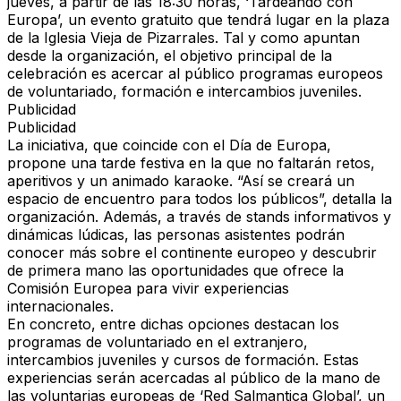
jueves, a partir de las
18:30 horas
,
‘Tardeando con
Europa’
, un evento gratuito que tendrá lugar en la plaza
de la Iglesia Vieja de Pizarrales. Tal y como apuntan
desde la organización, el objetivo principal de la
celebración es acercar al público programas europeos
de voluntariado, formación e intercambios juveniles.
Publicidad
Publicidad
La iniciativa, que coincide con el
Día de Europa
,
propone una
tarde festiva
en la que no faltarán retos,
aperitivos y un animado karaoke. “Así se creará un
espacio de encuentro
para todos los públicos”, detalla la
organización. Además, a través de
stands
informativos y
dinámicas lúdicas, las personas asistentes podrán
conocer más sobre el continente europeo y descubrir
de primera mano las oportunidades que ofrece la
Comisión Europea para vivir
experiencias
internacionales
.
En concreto, entre dichas opciones destacan los
programas de voluntariado en el extranjero,
intercambios juveniles y cursos de formación. Estas
experiencias serán acercadas al público de la mano de
las voluntarias europeas de
‘Red Salmantica Global’
, un