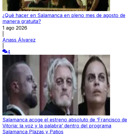
¿Qué hacer en Salamanca en pleno mes de agosto de
manera gratuita?
1 ago 2026
|
Anass Álvarez
|
4
Salamanca acoge el estreno absoluto de ‘Francisco de
Vitoria: la voz y la palabra’ dentro del programa
Salamanca Plazas y Patios