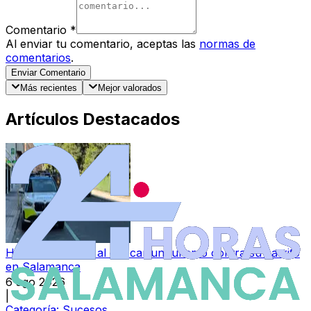
Comentario
*
Al enviar tu comentario, aceptas las
normas de
comentarios
.
Enviar Comentario
Más recientes
Mejor valorados
Artículos Destacados
Herida una bebé al chocar un turismo contra su carrito
en Salamanca
6 ago 2026
|
Categoría:
Sucesos