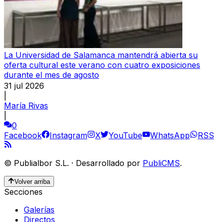
La Universidad de Salamanca mantendrá abierta su
oferta cultural este verano con cuatro exposiciones
durante el mes de agosto
31 jul 2026
|
María Rivas
|
0
Facebook
Instagram
X
YouTube
WhatsApp
RSS
©
Publialbor S.L.
·
Desarrollado por
PubliCMS
.
Volver arriba
Secciones
Galerías
Directos