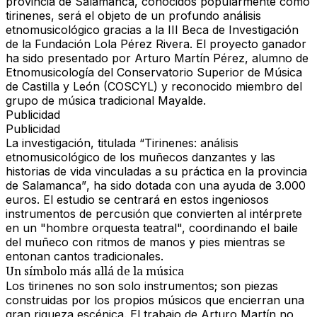
provincia de Salamanca, conocidos popularmente como
tirinenes
, será el objeto de un profundo análisis
etnomusicológico gracias a la
III Beca de Investigación
de la Fundación Lola Pérez Rivera
. El proyecto ganador
ha sido presentado por
Arturo Martín Pérez
, alumno de
Etnomusicología del Conservatorio Superior de Música
de Castilla y León (COSCYL) y reconocido miembro del
grupo de música tradicional
Mayalde
.
Publicidad
Publicidad
La investigación, titulada
“Tirinenes: análisis
etnomusicológico de los muñecos danzantes y las
historias de vida vinculadas a su práctica en la provincia
de Salamanca”
, ha sido dotada con una ayuda de
3.000
euros
. El estudio se centrará en estos ingeniosos
instrumentos de percusión que convierten al intérprete
en un "hombre orquesta teatral", coordinando el baile
del muñeco con ritmos de manos y pies mientras se
entonan cantos tradicionales.
Un símbolo más allá de la música
Los tirinenes no son solo instrumentos; son piezas
construidas por los propios músicos que encierran una
gran riqueza escénica. El trabajo de Arturo Martín no