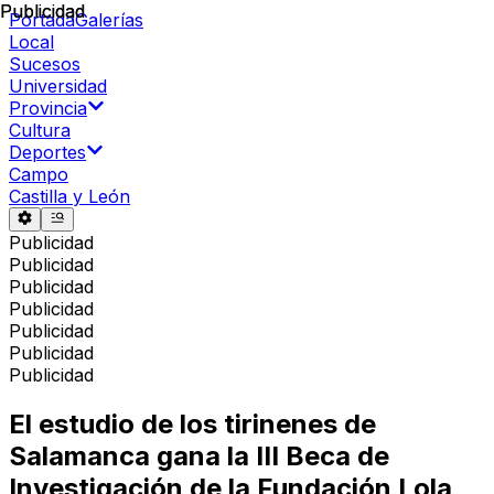
Publicidad
Publicidad
Portada
Galerías
Local
Sucesos
Universidad
Provincia
Cultura
Deportes
Campo
Castilla y León
Publicidad
Publicidad
Publicidad
Publicidad
Publicidad
Publicidad
Publicidad
El estudio de los tirinenes de
Salamanca gana la III Beca de
Investigación de la Fundación Lola