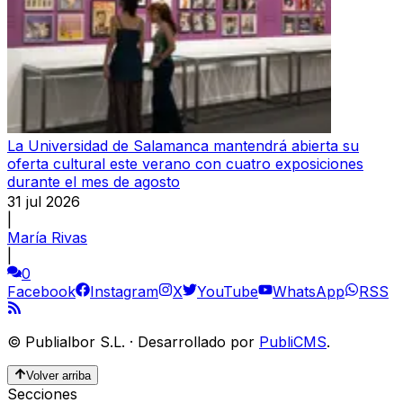
La Universidad de Salamanca mantendrá abierta su
oferta cultural este verano con cuatro exposiciones
durante el mes de agosto
31 jul 2026
|
María Rivas
|
0
Facebook
Instagram
X
YouTube
WhatsApp
RSS
©
Publialbor S.L.
·
Desarrollado por
PubliCMS
.
Volver arriba
Secciones