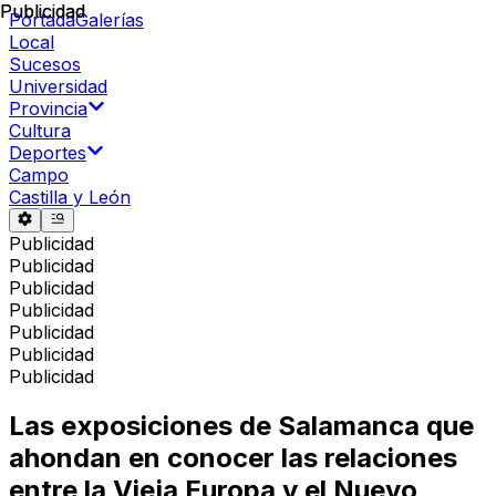
Publicidad
Publicidad
Portada
Galerías
Local
Sucesos
Universidad
Provincia
Cultura
Deportes
Campo
Castilla y León
Publicidad
Publicidad
Publicidad
Publicidad
Publicidad
Publicidad
Publicidad
Las exposiciones de Salamanca que
ahondan en conocer las relaciones
entre la Vieja Europa y el Nuevo