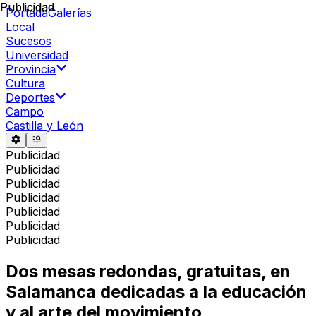
Publicidad
Publicidad
Portada
Galerías
Local
Sucesos
Universidad
Provincia
Cultura
Deportes
Campo
Castilla y León
Publicidad
Publicidad
Publicidad
Publicidad
Publicidad
Publicidad
Publicidad
Dos mesas redondas, gratuitas, en
Salamanca dedicadas a la educación
y al arte del movimiento