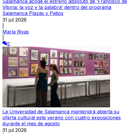
Salamanca acoge el estreno absoluto de ‘Francisco de
Vitoria: la voz y la palabra’ dentro del programa
Salamanca Plazas y Patios
31 jul 2026
|
María Rivas
|
2
La Universidad de Salamanca mantendrá abierta su
oferta cultural este verano con cuatro exposiciones
durante el mes de agosto
31 jul 2026