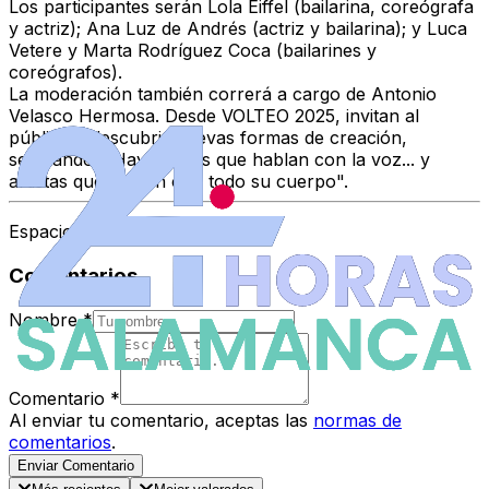
Los participantes serán Lola Eiffel (bailarina, coreógrafa
y actriz); Ana Luz de Andrés (actriz y bailarina); y Luca
Vetere y Marta Rodríguez Coca (bailarines y
coreógrafos).
La moderación también correrá a cargo de Antonio
Velasco Hermosa. Desde VOLTEO 2025, invitan al
público a descubrir nuevas formas de creación,
señalando: "Hay artistas que hablan con la voz... y
artistas que hablan con todo su cuerpo".
Espacio Patrocinado
Comentarios
Nombre
*
Comentario
*
Al enviar tu comentario, aceptas las
normas de
comentarios
.
Enviar Comentario