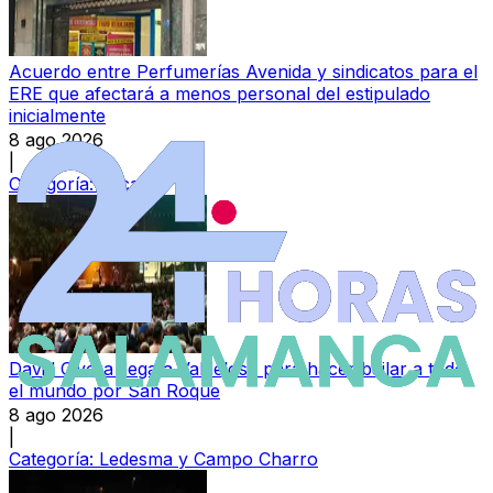
Acuerdo entre Perfumerías Avenida y sindicatos para el
ERE que afectará a menos personal del estipulado
inicialmente
8 ago 2026
|
Categoría:
Local
David Civera llega a Valdelosa para hacer bailar a todo
el mundo por San Roque
8 ago 2026
|
Categoría:
Ledesma y Campo Charro