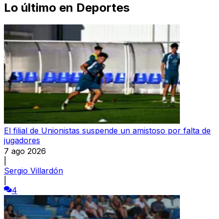
Lo último en
Deportes
El filial de Unionistas suspende un amistoso por falta de
jugadores
7 ago 2026
|
Sergio Villardón
|
4