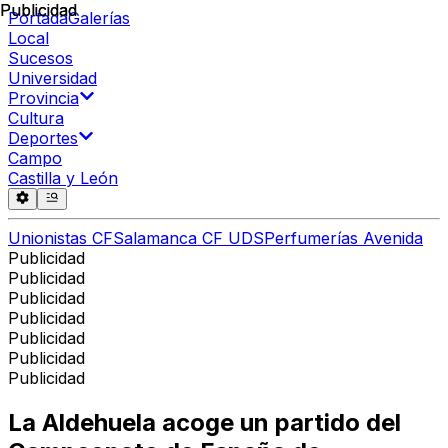
Publicidad
Publicidad
Portada
Galerías
Local
Sucesos
Universidad
Provincia
Cultura
Deportes
Campo
Castilla y León
Unionistas CF
Salamanca CF UDS
Perfumerías Avenida
Publicidad
Publicidad
Publicidad
Publicidad
Publicidad
Publicidad
Publicidad
La Aldehuela acoge un partido del