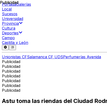
Publicidad
Publicidad
Portada
Galerías
Local
Sucesos
Universidad
Provincia
Cultura
Deportes
Campo
Castilla y León
Unionistas CF
Salamanca CF UDS
Perfumerías Avenida
Publicidad
Publicidad
Publicidad
Publicidad
Publicidad
Publicidad
Publicidad
Astu toma las riendas del Ciudad Rod