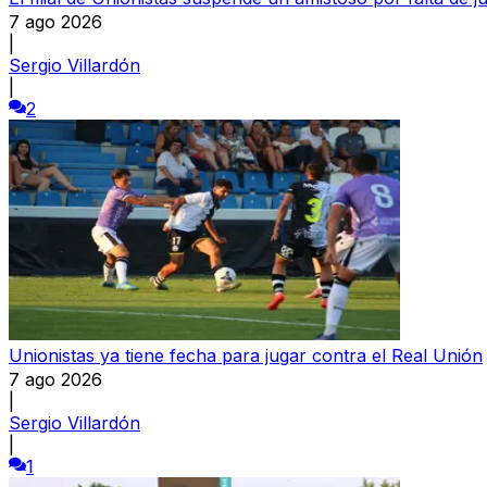
7 ago 2026
|
Sergio Villardón
|
2
Unionistas ya tiene fecha para jugar contra el Real Unión
7 ago 2026
|
Sergio Villardón
|
1