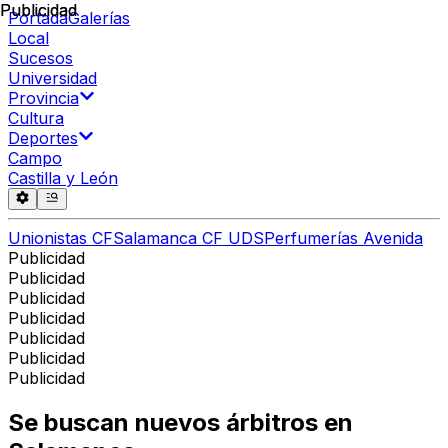
Publicidad
Publicidad
Portada
Galerías
Local
Sucesos
Universidad
Provincia
Cultura
Deportes
Campo
Castilla y León
Unionistas CF
Salamanca CF UDS
Perfumerías Avenida
Publicidad
Publicidad
Publicidad
Publicidad
Publicidad
Publicidad
Publicidad
Se buscan nuevos árbitros en