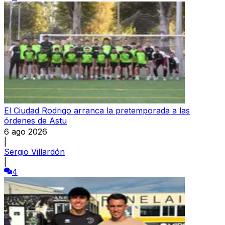
El Ciudad Rodrigo arranca la pretemporada a las
órdenes de Astu
6 ago 2026
|
Sergio Villardón
|
4