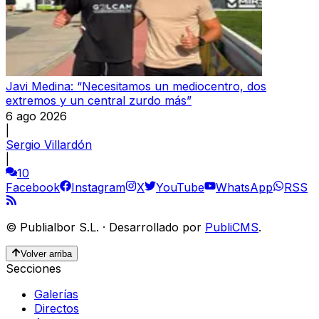
Javi Medina: “Necesitamos un mediocentro, dos
extremos y un central zurdo más”
6 ago 2026
|
Sergio Villardón
|
10
Facebook
Instagram
X
YouTube
WhatsApp
RSS
©
Publialbor S.L.
·
Desarrollado por
PubliCMS
.
Volver arriba
Secciones
Galerías
Directos