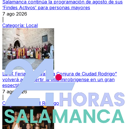
Salamanca continúa la programación de agosto de sus
‘Findes Activos’ para personas mayores
7 ago 2026
|
Categoría:
Local
La IX Feria Medieval “La Conjura de Ciudad Rodrigo”
volverá a convertir la villa mirobrigense en un gran
espectáculo cultural
7 ago 2026
|
Categoría:
Ciudad Rodrigo