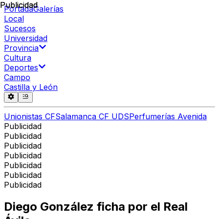
Publicidad
Publicidad
Portada
Galerías
Local
Sucesos
Universidad
Provincia
Cultura
Deportes
Campo
Castilla y León
Unionistas CF
Salamanca CF UDS
Perfumerías Avenida
Publicidad
Publicidad
Publicidad
Publicidad
Publicidad
Publicidad
Publicidad
Diego González ficha por el Real