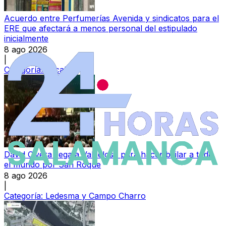
Acuerdo entre Perfumerías Avenida y sindicatos para el
ERE que afectará a menos personal del estipulado
inicialmente
8 ago 2026
|
Categoría:
Local
David Civera llega a Valdelosa para hacer bailar a todo
el mundo por San Roque
8 ago 2026
|
Categoría:
Ledesma y Campo Charro