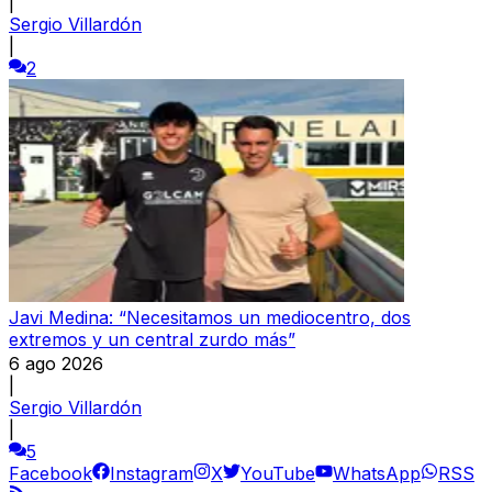
|
Sergio Villardón
|
2
Javi Medina: “Necesitamos un mediocentro, dos
extremos y un central zurdo más”
6 ago 2026
|
Sergio Villardón
|
5
Facebook
Instagram
X
YouTube
WhatsApp
RSS