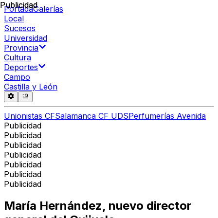
Publicidad
Publicidad
Portada
Galerías
Local
Sucesos
Universidad
Provincia
Cultura
Deportes
Campo
Castilla y León
Unionistas CF
Salamanca CF UDS
Perfumerías Avenida
Publicidad
Publicidad
Publicidad
Publicidad
Publicidad
Publicidad
Publicidad
María Hernández, nuevo director