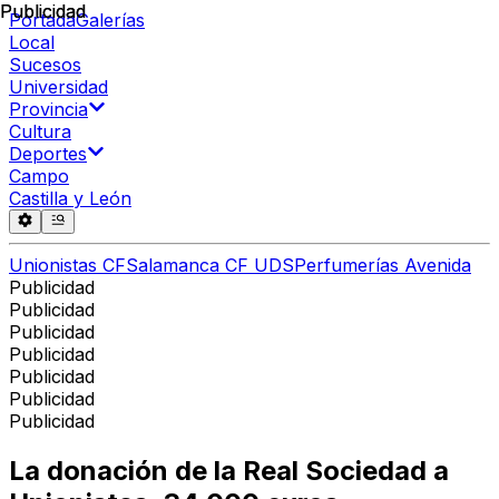
Publicidad
Publicidad
Portada
Galerías
Local
Sucesos
Universidad
Provincia
Cultura
Deportes
Campo
Castilla y León
Unionistas CF
Salamanca CF UDS
Perfumerías Avenida
Publicidad
Publicidad
Publicidad
Publicidad
Publicidad
Publicidad
Publicidad
La donación de la Real Sociedad a