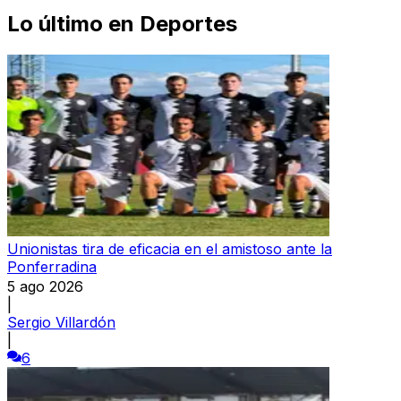
Lo último en
Deportes
Unionistas tira de eficacia en el amistoso ante la
Ponferradina
5 ago 2026
|
Sergio Villardón
|
6