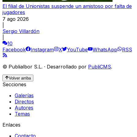
El filial de Unionistas suspende un amistoso por falta de
jugadores
7 ago 2026
|
Sergio Villardón
|
10
Facebook
Instagram
X
YouTube
WhatsApp
RSS
©
Publialbor S.L.
·
Desarrollado por
PubliCMS
.
Volver arriba
Secciones
Galerías
Directos
Autores
Temas
Enlaces
Contacto