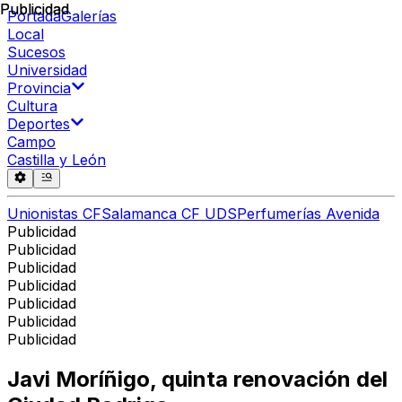
Publicidad
Publicidad
Portada
Galerías
Local
Sucesos
Universidad
Provincia
Cultura
Deportes
Campo
Castilla y León
Unionistas CF
Salamanca CF UDS
Perfumerías Avenida
Publicidad
Publicidad
Publicidad
Publicidad
Publicidad
Publicidad
Publicidad
Javi Moríñigo, quinta renovación del