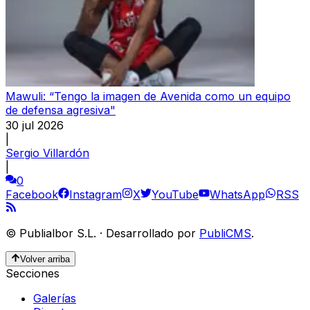
Mawuli: “Tengo la imagen de Avenida como un equipo
de defensa agresiva"
30 jul 2026
|
Sergio Villardón
|
0
Facebook
Instagram
X
YouTube
WhatsApp
RSS
©
Publialbor S.L.
·
Desarrollado por
PubliCMS
.
Volver arriba
Secciones
Galerías