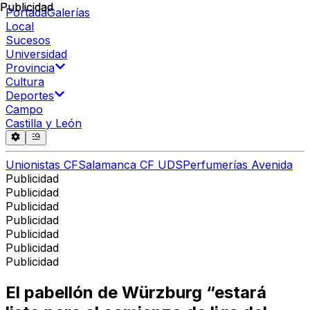
Publicidad
Publicidad
Portada
Galerías
Local
Sucesos
Universidad
Provincia
Cultura
Deportes
Campo
Castilla y León
Unionistas CF
Salamanca CF UDS
Perfumerías Avenida
Publicidad
Publicidad
Publicidad
Publicidad
Publicidad
Publicidad
Publicidad
El pabellón de Würzburg “estará